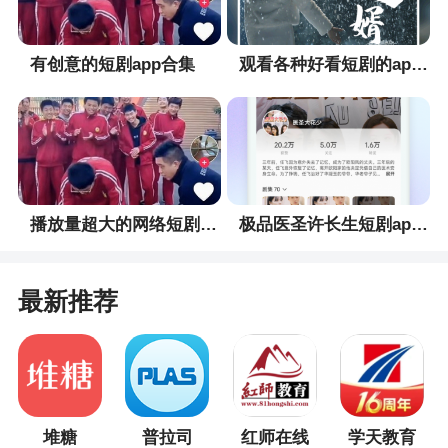
件中。打造本地智慧生活服务融媒体平台。感兴趣
的快来下载吧
有创意的短剧app合集
观看各种好看短剧的app合集
5、掌上永康是一款永康本地广播应用，掌上永
康可以随时随地在线听广播，来掌上永康全面掌握
永康各类资讯信息
更新日志
播放量超大的网络短剧app合集
极品医圣许长生短剧app合集
解决已知问题，优化用户体验。
最新推荐
堆糖
普拉司
红师在线
学天教育