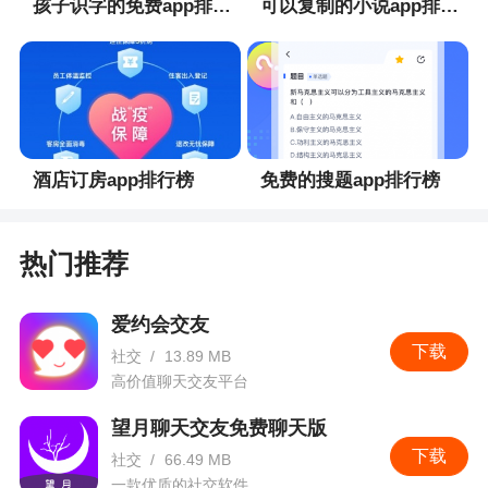
孩子识字的免费app排行榜
可以复制的小说app排行榜
酒店订房app排行榜
免费的搜题app排行榜
热门推荐
爱约会交友
下载
社交
/
13.89 MB
高价值聊天交友平台
望月聊天交友免费聊天版
下载
社交
/
66.49 MB
一款优质的社交软件