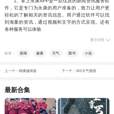
1、掌上永康APP是一款优质的新闻资讯服务软
件，它是专门为永康的用户准备的，致力让用户更
轻松的了解相关的资讯信息。用户通过软件可以找
到海量的资讯，通过视频和文字的方式呈现。还有
各种服务可以体验
2、掌上永康是新闻类的资讯软件，为大家提供
显示全部
最新的新闻信息，包含了最新的本地资讯，做到足
标签：
新闻
健康
天气
图书
小说
不出户就能知道身边发生的大小事，还有很多的便
民服务功能，涵盖了生活的方方面面
3、掌上永康是专为永康制作的融媒体移动平
上一个：
喵播越南版
下一个：
365天气预报
台，平台拥有新闻资讯，广播电视，政务服务，生
活服务等等诸多功能内容
最新合集
4、掌上永康是一款永康本地资讯平台。打造本
地资讯服务平台。让更多的用户在平台中了解最新
的本地新闻资讯。各种时事新闻第一时间推送到软