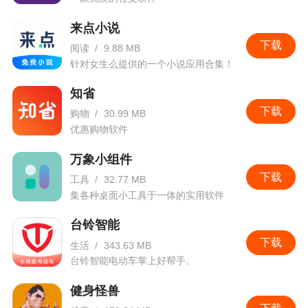
来点小说
下载
阅读
/
9.88 MB
针对女生么提供的一个小说应用合集！
知省
下载
购物
/
30.99 MB
优惠购物软件
万象小组件
下载
工具
/
32.77 MB
集各种桌面小工具于一体的实用软件
台铃智能
下载
生活
/
343.63 MB
台铃智能电动车掌上好帮手。
健身怪兽