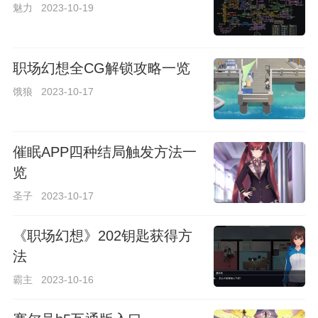
魅力
2023-10-19
职场幻想全CG解锁攻略一览
饿狼
2023-10-17
催眠APP四种结局触发方法一
览
圣子
2023-10-17
《职场幻想》202钥匙获得方
法
霸主
2023-10-16