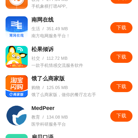
手机象棋打谱APP。
南网在线
下载
生活
/
351.49 MB
南方电网服务平台！
松果倾诉
下载
社交
/
112.72 MB
一款手机情感交流服务软件
饿了么商家版
下载
购物
/
125.05 MB
饿了么商家版，做你的餐厅左右手
MedPeer
下载
教育
/
134.08 MB
医学科研服务平台
扇贝口语