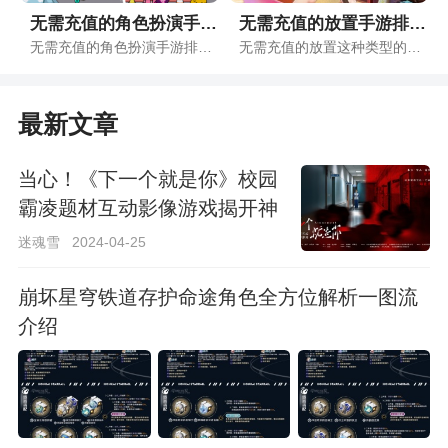
无需充值的角色扮演手游排行榜
无需充值的放置手游排行榜
无需充值的角色扮演手游排行榜为玩家们带来了时下最全面的无需充值的角色扮演手游，各种手游版本应有尽有，让玩家可以自行选择自己感兴趣的版本，同时安卓吧小编还会实时更新排行榜，不管是手游版本还是手游攻略应有尽有，感兴趣的玩家抓紧收藏本页面吧！
无需充值的放置这种类型的游戏一向都是各种手游爱好着的首选题材，但是游戏题材过于广泛有时候不一定是什么好事，反而会让自己的游戏选择十分的纠结，现在小编整理的无需充值的放置手游排行榜前十就非常重要，大家直接在这里面选择就行了，绝对不会让大家失望。
最新文章
当心！《下一个就是你》校园
霸凌题材互动影像游戏揭开神
秘面纱
迷魂雪
2024-04-25
崩坏星穹铁道存护命途角色全方位解析一图流
介绍