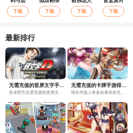
剑与远
战双帕弥
数独达人
盲盒派对
征：启程
什
下载
下载
下载
下载
最新排行
无需充值的竖屏文字手游排行榜
无需充值的卡牌手游排行榜
安卓吧为无需充值的竖屏文字爱好者专门收集了各种带有无需充值的竖屏文字元素的手游，都放在了无需充值的竖屏文字排行榜页面中，用户可以自由下载体验，希望您能在其中找到自己喜欢的无需充值的竖屏文字手游！
现在市面上有多款著名的无需充值的卡牌手游，安卓吧根据手游受众、手游画风和综合评价设立了无需充值的卡牌手游排行榜，用户可以根据排行榜的综合评价来选择合适的手游入坑，收藏本页面即可下载官方资源。