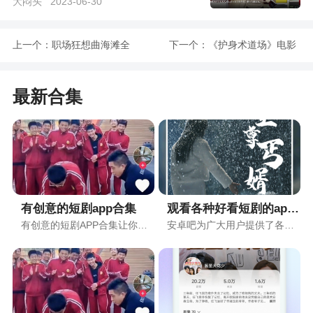
大闷头
2023-06-30
上一个：
职场狂想曲海滩全
下一个：
《护身术道场》电影
CG解锁指南
院剧情的触发条件
最新合集
有创意的短剧app合集
观看各种好看短剧的app合集
有创意的短剧APP合集让你足不出户完成你的目的，这份合集在小编的整理后确保每一个软件都是当下比较热门的，同时也是比较好用的软件，这些软件具有高效、免费、内存小、优化好等特点，用户可以直接在本站下载使用。
安卓吧为广大用户提供了各种各样的APP，为了用户方便使用，特别为用户带来观看各种好看短剧的手机APP合集，在这个合集中用户可以轻松找到自己需要的手机app，而且安卓吧会持续更新热门手机app，感兴趣的用户记得收藏本观看各种好看短剧的app合集！