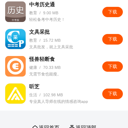
中考历史通
下载
教育
/
9.00 MB
轻松备考中考历史！
文具采批
下载
教育
/
15.72 MB
文具批发，就上文具采批
怪兽轻断食
下载
健康
/
70.33 MB
无需节食也能瘦。
听芝
下载
生活
/
102.98 MB
专业真人导师在线的情感咨询app
返回首页
返回顶部