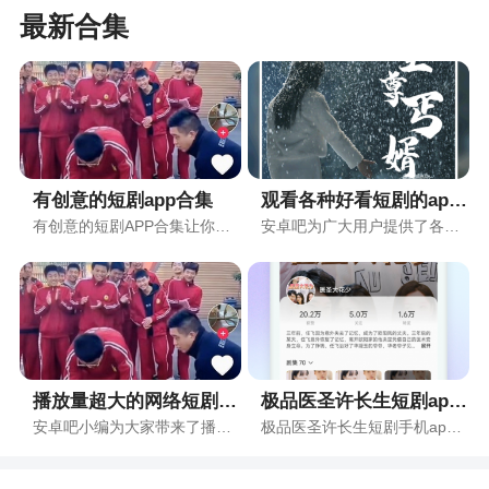
最新合集
有创意的短剧app合集
观看各种好看短剧的app合集
有创意的短剧APP合集让你足不出户完成你的目的，这份合集在小编的整理后确保每一个软件都是当下比较热门的，同时也是比较好用的软件，这些软件具有高效、免费、内存小、优化好等特点，用户可以直接在本站下载使用。
安卓吧为广大用户提供了各种各样的APP，为了用户方便使用，特别为用户带来观看各种好看短剧的手机APP合集，在这个合集中用户可以轻松找到自己需要的手机app，而且安卓吧会持续更新热门手机app，感兴趣的用户记得收藏本观看各种好看短剧的app合集！
播放量超大的网络短剧app合集
极品医圣许长生短剧app合集
安卓吧小编为大家带来了播放量超大的网络短剧APP合集，是小编给用户们特别收录全网播放量超大的网络短剧APP的整理合集，其中包含了很多播放量超大的网络短剧APP的版本，让用户们可以更全面的感受不一样的APP，有需求的用户可以收藏本页面并下载体验。
极品医圣许长生短剧手机app合集收录了时下各种好用的手机app，用户可以轻松在合集中找到自己需要的极品医圣许长生短剧手机app，而且安卓吧的每一款手机app都为用户提供了历史版本，让用户可以不用担心自己设置支不支持，放心下载使用！