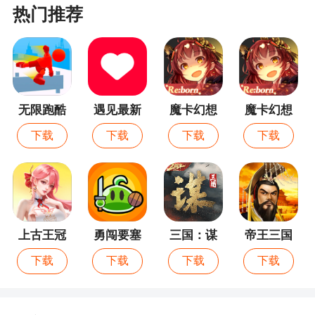
热门推荐
无限跑酷
遇见最新
魔卡幻想
魔卡幻想
版
九游版
下载
下载
下载
下载
上古王冠
勇闯要塞
三国：谋
帝王三国
定天下
下载
下载
下载
下载