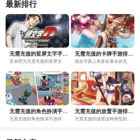
最新排行
无需充值的竖屏文字手游排行榜
无需充值的卡牌手游排行榜
安卓吧为无需充值的竖屏文字爱好者专门收集了各种带有无需充值的竖屏文字元素的手游，都放在了无需充值的竖屏文字排行榜页面中，用户可以自由下载体验，希望您能在其中找到自己喜欢的无需充值的竖屏文字手游！
现在市面上有多款著名的无需充值的卡牌手游，安卓吧根据手游受众、手游画风和综合评价设立了无需充值的卡牌手游排行榜，用户可以根据排行榜的综合评价来选择合适的手游入坑，收藏本页面即可下载官方资源。
无需充值的角色扮演手游排行榜
无需充值的放置手游排行榜
无需充值的角色扮演手游排行榜为玩家们带来了时下最全面的无需充值的角色扮演手游，各种手游版本应有尽有，让玩家可以自行选择自己感兴趣的版本，同时安卓吧小编还会实时更新排行榜，不管是手游版本还是手游攻略应有尽有，感兴趣的玩家抓紧收藏本页面吧！
无需充值的放置这种类型的游戏一向都是各种手游爱好着的首选题材，但是游戏题材过于广泛有时候不一定是什么好事，反而会让自己的游戏选择十分的纠结，现在小编整理的无需充值的放置手游排行榜前十就非常重要，大家直接在这里面选择就行了，绝对不会让大家失望。