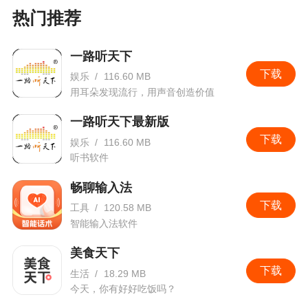
热门推荐
一路听天下
下载
娱乐
/
116.60 MB
用耳朵发现流行，用声音创造价值
一路听天下最新版
下载
娱乐
/
116.60 MB
听书软件
畅聊输入法
下载
工具
/
120.58 MB
智能输入法软件
美食天下
下载
生活
/
18.29 MB
今天，你有好好吃饭吗？