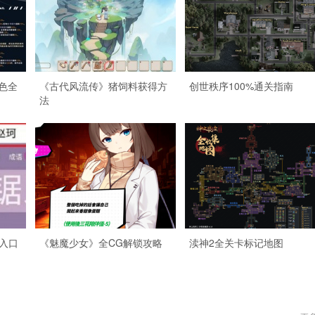
色全
《古代风流传》猪饲料获得方
创世秩序100%通关指南
法
入口
《魅魔少女》全CG解锁攻略
渎神2全关卡标记地图