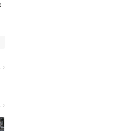
戏
多
多