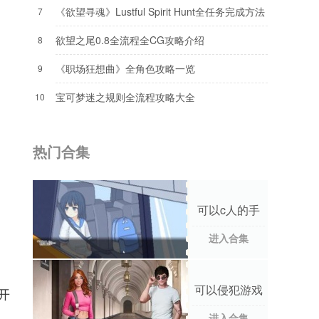
《欲望寻魂》Lustful Spirit Hunt全任务完成方法
7
欲望之尾0.8全流程全CG攻略介绍
8
《职场狂想曲》全角色攻略一览
9
宝可梦迷之规则全流程攻略大全
10
热门合集
可以c人的手
游合集
进入合集
可以侵犯游戏
开
人物隐私的手
游合集
进入合集