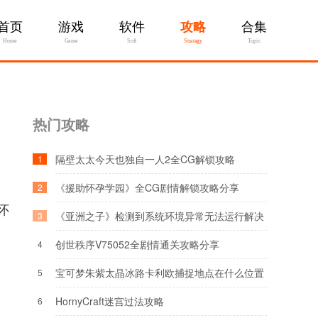
首页
游戏
软件
攻略
合集
Home
Game
Soft
Stratagy
Topic
热门攻略
隔壁太太今天也独自一人2全CG解锁攻略
1
《援助怀孕学园》全CG剧情解锁攻略分享
2
怀
《亚洲之子》检测到系统环境异常无法运行解决
3
方法
创世秩序V75052全剧情通关攻略分享
4
宝可梦朱紫太晶冰路卡利欧捕捉地点在什么位置
5
HornyCraft迷宫过法攻略
6