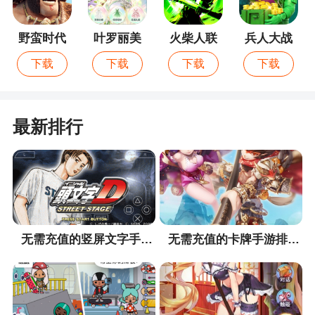
BOSS，玩家就需要打造自己的装备，这里会有相当
多的阴谋诡计，你作为主角，需要灭除掉所有的反
野蛮时代
叶罗丽美
火柴人联
兵人大战
派，剧情会讲述到造反，但是你要维护朝廷，消灭
颜公主
盟3
最新版
下载
下载
下载
下载
掉这些敌人
更新日志
最新排行
夏日炎炎，有你才甜。逆水寒新世界迎来了最
浪漫的一次更新！七夕特别活动甜蜜上线，等你共
赴鹊桥之约。大富翁2V2双人玩法快乐出击，双人携
手，赚钱我有！各位同门，我们新世界不见不散哦~
无需充值的竖屏文字手游排行榜
无需充值的卡牌手游排行榜