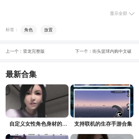
2、采用3D引擎打造真实武林江湖，每一次都可
显示全部
以在这获取不同的战斗画面
标签：
角色
放置
3、炼制的这些武器很厉害，短时间内成功的把
握性更高，策略计划都要运用
上一个：
雷龙完整版
下一个：
街头篮球内购中文破
4、《逆水寒》非常强调“武侠代入感”和“江湖探
索乐趣”，原著中的经典场面，游戏会通过实时演算
解版
动态剧情来呈现，玩家通过主线任务推动剧情走
最新合集
向，同时自己也是剧情中的一员
5、对手从不同的地区而来，它们的能力跟你差
不错，胜负都是瞬间决出来
小编评价
自定义女性角色身材的手游合集
支持联机的生存手游合集
1、逆水寒是一款趣味十足的沙盒3D武侠类动作