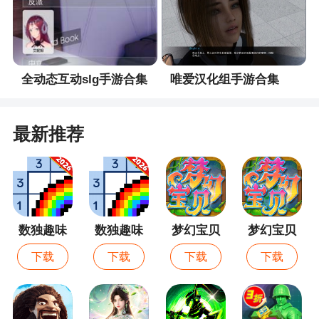
手游。令人惊叹的游戏画风，带来顶级视觉冲击，
人物造型、画风场景等都超级真实，让玩家们享受
最一流的沉浸式体验。真实的光效与流光回转的特
效交融，高清极致引擎实时渲染，为昔日粉丝与武
全动态互动slg手游合集
唯爱汉化组手游合集
侠迷爱好者雕塑了这一片有血有肉的江湖
2、《逆水寒》是一款武侠类角色扮演手游，游
最新推荐
戏画面唯美的中国风，角色郁郁如生。让你欲罢不
能。游戏采用即时战斗玩法，操作十分刺激，羁绊
技能合体大招。还在等什么?赶快来下载体验吧
3、《逆水寒》是网易自研的一款武侠类角色扮
演手游，在游戏中玩家需要控制主角通过一系列的
数独趣味
数独趣味
梦幻宝贝
梦幻宝贝
战斗操作去完成对战任务
闯关
闯关最新
vivo版
下载
下载
下载
下载
版
4、逆水寒是一款经典武侠小说改变的手游，这
里有玩家熟知的一些角色，一样是不少的任务，不
过这里增加了很多的玄幻系列的BOSS，有这些