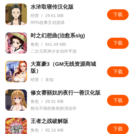
水浒取寝传汉化版
下载
经营
/
29.61 MB
RPG故事互动游戏
时之幻想曲(治愈系slg)
下载
角色
/
941.49 MB
二次元死神少女动作手游
大富豪3（GM无线资源商城
版）
下载
经营
/
未知
养小秘，开豪车，千人羡慕，也是没有硝烟的战场！
修女赛丽奴的夜行一善汉化版
下载
角色
/
28.91 MB
相当不错的角色扮演佳作
王者之战破解版
下载
角色
/
95.16 MB