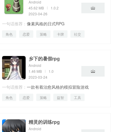
Android
45.62 MB
1.0.2
2023-04-26
一句话推荐：
像素风格的日式RPG
角色
恋爱
策略
卡牌
社交
乡下的暑假rpg
Android
1.46 MB
1.0
2023-03-24
一句话推荐：
一款有着治愈风格的模拟冒险游戏
角色
恋爱
策略
益智
工具
精灵的训练rpg
Android