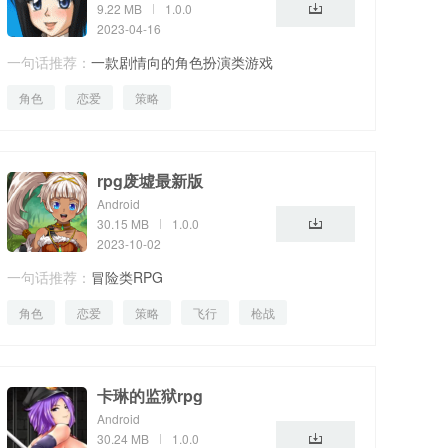
9.22 MB
1.0.0
2023-04-16
一句话推荐：
一款剧情向的角色扮演类游戏
角色
恋爱
策略
rpg废墟最新版
Android
30.15 MB
1.0.0
2023-10-02
一句话推荐：
冒险类RPG
角色
恋爱
策略
飞行
枪战
卡琳的监狱rpg
Android
30.24 MB
1.0.0