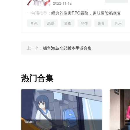
2022-11-19
一句话推荐：
经典的像素RPG冒险，趣味冒险畅爽复
角色
恋爱
策略
动作
体育
音乐
仇。
母婴
上一个：
捕鱼海岛全部版本手游合集
热门合集