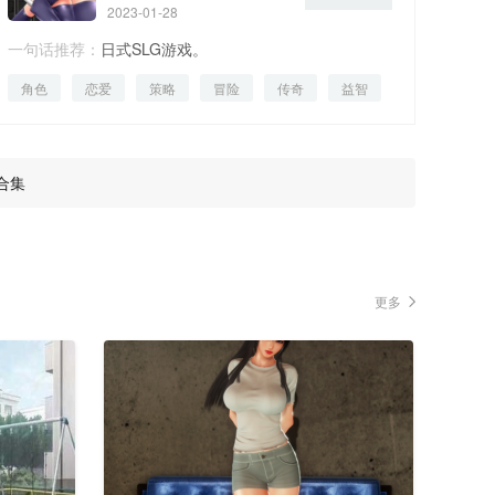
2023-01-28
一句话推荐：
日式SLG游戏。
角色
恋爱
策略
冒险
传奇
益智
生活
合集
更多