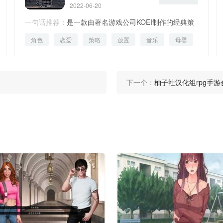
2022-06-20
一句话推荐：
是一款由著名游戏公司KOEI制作的经典策
角色
恋爱
策略
放置
音乐
母婴
略类游戏
下一个：
柚子社汉化组rpg手游