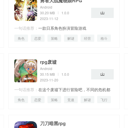
勇者大战魔物娘RPG
Android
30.20 MB
1.0.0
2023-11-12
一句话推荐：
一款日系角色扮演冒险游戏
角色
恋爱
策略
解谜
经营
格斗
生活
rpg废墟
Android
30.15 MB
1.0.0
2023-11-20
一句话推荐：
在这个废墟下进行冒险吧，不同的危机都
角色
恋爱
策略
竞速
解谜
飞行
在等着你呢！
社交
刀刀暗黑rpg