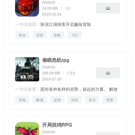
Android
24.09 MB
1.0
2023-02-24
一句话推荐：
扮演江湖侠客开启趣味冒险
角色
恋爱
策略
飞行
催眠危机rpg
Android
289.09 MB
1.0.0
2023-07-25
一句话推荐：
面对各种各样的劣势，奋起的力量。 解放
冒险
解谜
益智
街机
音乐
母婴
对手，战胜对手，战胜对手。
开局挂鸡RPG
Android