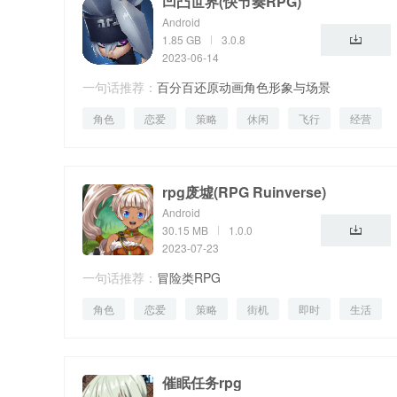
凹凸世界(快节奏RPG)
Android
1.85 GB
3.0.8
2023-06-14
一句话推荐：
百分百还原动画角色形象与场景
角色
恋爱
策略
休闲
飞行
经营
工具
rpg废墟(RPG Ruinverse)
Android
30.15 MB
1.0.0
2023-07-23
一句话推荐：
冒险类RPG
角色
恋爱
策略
街机
即时
生活
催眠任务rpg