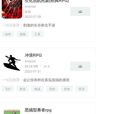
生化危机死寂(经典RPG)
Android
未知
2023-07-28
一句话推荐：
刺激的生存射击手游
动作
冒险
工具
冲浪RPG
Android
48.28 MB
v1.3
2023-07-31
一句话推荐：
会让你有种在真实战场的感觉
飞行
射击
枪战
竞技
传奇
音乐
工具
生活
恶搞型勇者rpg