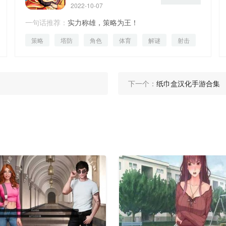
2022-10-07
一句话推荐：
实力称雄，策略为王！
策略
塔防
角色
体育
解谜
射击
街机
下一个：
纸巾盒汉化手游合集