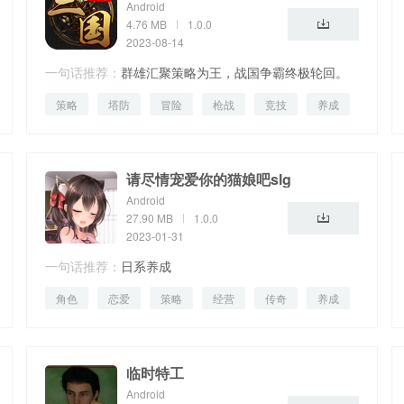
Android
4.76 MB
1.0.0
2023-08-14
一句话推荐：
群雄汇聚策略为王，战国争霸终极轮回。
策略
塔防
冒险
枪战
竞技
养成
请尽情宠爱你的猫娘吧slg
Android
27.90 MB
1.0.0
2023-01-31
一句话推荐：
日系养成
角色
恋爱
策略
经营
传奇
养成
临时特工
Android