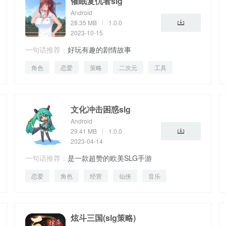
催眠复仇者slg
Android
28.35 MB
1.0.0
2023-10-15
一句话推荐：
好玩有趣的剧情故事
角色
恋爱
策略
二次元
工具
母婴
文化冲击困惑slg
Android
29.41 MB
1.0.0
2023-04-14
一句话推荐：
是一款超赞的欧美SLG手游
恋爱
角色
经营
仙侠
音乐
炫斗三国(slg策略)