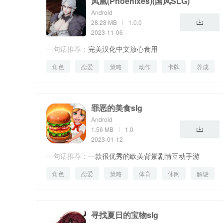
凤凰(Phoenixes)(国风SLG)
Android
28.28 MB
1.0.0
2023-11-06
一句话推荐：
完美汉化中文放心食用
角色
恋爱
策略
动作
卡牌
养成
罪恶的美食slg
Android
1.56 MB
1.0
2023-01-12
一句话推荐：
一款很优秀的欧美背景剧情互动手游
角色
恋爱
策略
体育
休闲
解谜
飞行
社交
寻找夏日的宝物slg