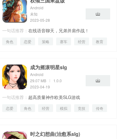
权倾三国果盘版
Android
未知
2023-05-28
一句话推荐：
在线语音聊天，兄弟并肩作战！
角色
恋爱
策略
赛车
经营
教育
成为摇滚明星slg
Android
29.07 MB
1.0.0
2023-04-19
一句话推荐：
超高质量神作欧美SLG游戏
恋爱
角色
经营
模拟
竞技
传奇
时之幻想曲(治愈系slg)