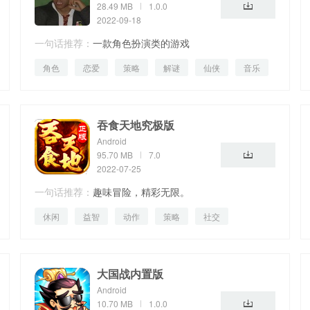
28.49 MB
1.0.0
2022-09-18
一句话推荐：
一款角色扮演类的游戏
角色
恋爱
策略
解谜
仙侠
音乐
母婴
生活
吞食天地究极版
Android
95.70 MB
7.0
2022-07-25
一句话推荐：
趣味冒险，精彩无限。
休闲
益智
动作
策略
社交
大国战内置版
Android
10.70 MB
1.0.0