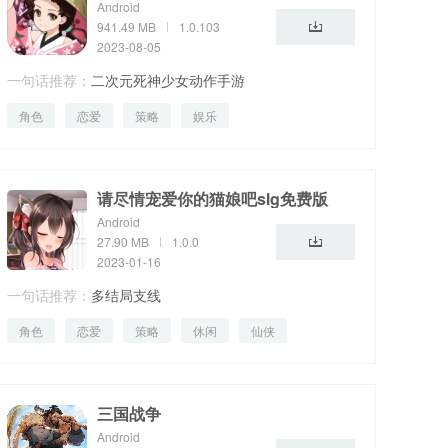
Android
941.49 MB
1.0.103
2023-08-05
一句话推荐：
二次元死神少女动作手游
角色
恋爱
策略
娱乐
请尽情宠爱你的猫娘吧slg免费版
Android
27.90 MB
1.0.0
2023-01-16
一句话推荐：
多结局支线
角色
恋爱
策略
休闲
仙侠
二次元
三国战争
Android