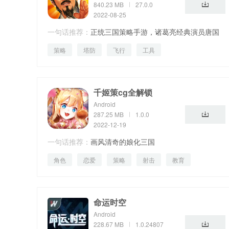
840.23 MB
27.0.0
2022-08-25
一句话推荐：
正统三国策略手游，诸葛亮经典演员唐国
策略
塔防
飞行
工具
强倾情代言！
千姬策cg全解锁
Android
287.25 MB
1.0.0
2022-12-19
一句话推荐：
画风清奇的娘化三国
角色
恋爱
策略
射击
教育
命运时空
Android
228.67 MB
1.0.24807