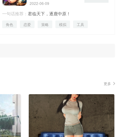
2022-06-09
一句话推荐：
君临天下，逐鹿中原！
角色
恋爱
策略
模拟
工具
更多