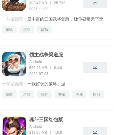
303.47 MB
25.733
2025-11-28
一句话推荐：
最丰富的三国武将觉醒，让你召唤天下无
策略
塔防
辅助
双神将。
领主战争渠道服
Android
565.96 MB
6.4.0
2022-07-05
一句话推荐：
一款好玩的策略手游
策略
塔防
解谜
赛车
养成
即时
生活
魂斗三国红包版
Android
313.25 MB
1.0.0