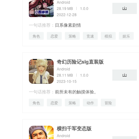
Android
28.19 MB
1.0.0
2022-12-28
一句话推荐：
日系像素剧情
角色
恋爱
策略
竞速
模拟
娱乐
母婴
奇幻历险记slg直装版
Android
28.11 MB
1.0.0
2023-10-15
一句话推荐：
前所未有的触摸体验。
角色
恋爱
策略
动作
冒险
横扫千军变态版
Android