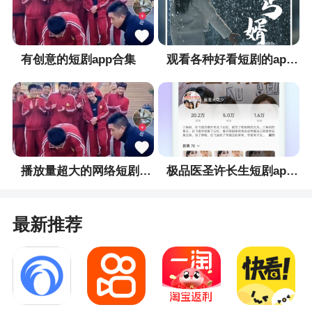
可以帮你在这里使用很多的功能，增添不同的道
具，进行你的照片编辑，还有很多的素材可以使
用，直接在这里把你的照片美化的更加的好看，一
有创意的短剧app合集
观看各种好看短剧的app合集
起来看看吧
播放量超大的网络短剧app合集
极品医圣许长生短剧app合集
最新推荐