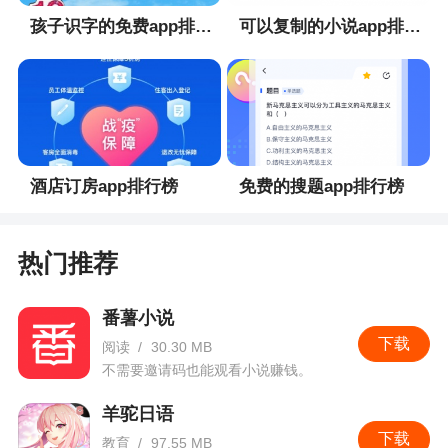
孩子识字的免费app排行榜
可以复制的小说app排行榜
酒店订房app排行榜
免费的搜题app排行榜
热门推荐
番薯小说
下载
阅读
/
30.30 MB
不需要邀请码也能观看小说赚钱。
羊驼日语
下载
教育
/
97.55 MB