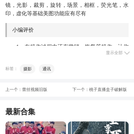
镜，光影，裁剪，旋转，场景，相框，荧光笔，水
印，虚化等基础美图功能应有尽有
小编评价
1、在操作过程中还有撤销、恢复等操作，让你
显示全部
在修图的时候更加方便使用
2、p神修图APP是一款优质的手机修图软件，
标签：
摄影
通讯
致力帮助用户在制作出精美的图片。软件为用户提
供了丰富的壁纸资源，各种风格的都有，还有各种
上一个：
蕾丝视频旧版
下一个：
桃子直播盒子破解版
好玩的特效和贴纸，让你的照片更加的精致。此外
还有各种模板可以使用，一键套用，P图更轻松
最新合集
3、可以自由调节照片的尺寸大小，还有裁剪比
例模板
4、p神修图是一款自由编辑使用的修图软件，