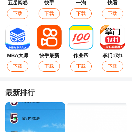
五岳阅卷
快手
一淘
快看
下载
下载
下载
下载
MBA大师
快手最新
作业帮
掌门1对1
版
辅导
下载
下载
下载
下载
最新排行