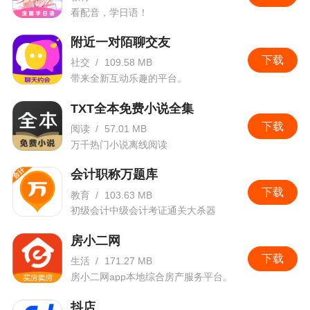
看配音，学日语！
附近一对陌聊交友
下载
社交
/
109.58 MB
带来全新互动乐趣的平台。
TXT全本免费小说全集
下载
阅读
/
57.01 MB
万千热门小说离线阅读
会计职称万题库
下载
教育
/
103.63 MB
初级会计中级会计考证通关大杀器
房小二网
下载
生活
/
171.27 MB
房小二网app本地综合房产服务平台。
抖店