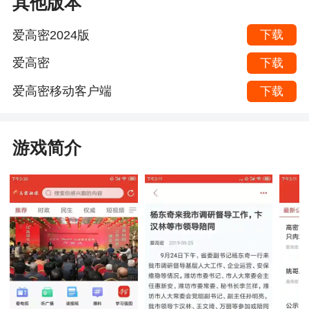
其他版本
爱高密2024版
下载
爱高密
下载
爱高密移动客户端
下载
游戏简介