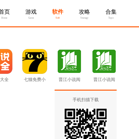
首页
游戏
软件
攻略
合集
Home
Game
Soft
Stratagy
Topic
大全
七猫免费小
晋江小说阅
晋江小说阅
说
读最新版
读
手机扫描下载