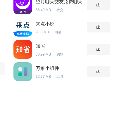
望月聊天交友免费聊天
划
版
66.49 MB
社交
来点小说
9.88 MB
阅读
知省
30.99 MB
购物
万象小组件
32.77 MB
工具