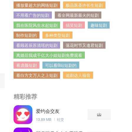
播放量超大的网络短剧
极品医圣许长生短剧
不用看广告的短剧
看全网最新最火的短剧
我在医院风生水起短剧
搞笑短剧
趣味短剧
制作短剧的
多种类型短剧
看顾若辰苏清瑶的短剧
落花时节又逢君短剧
离婚后我成千亿大小姐短剧免费观看
看虚颜短剧
可以看B站短剧的
看白方文万人之上短剧
追剧达人福音
精彩推荐
爱约会交友
的
13.89 MB
社交