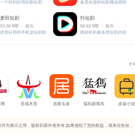
一个特别好用的刷短剧
备受欢迎的短剧播放器软
app。
件
麦田短剧
抖短剧
33.36 MB
娱乐
56.62 MB
娱乐
优质好用的手机追短剧软
能轻松的看各类短剧内容
件。
的应用软件。
更
淄博
圣域木里
居家头条
猛犸新闻东
皮箱小说
方金报最新
版
仅作为展示之用，版权归原作者所有;如果侵犯了您的权益，请来信告知，