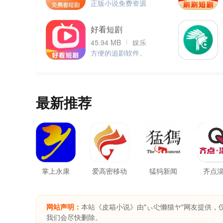
正版小说免费资源
好看短剧
45.94 MB
娱乐
方便的追剧软件。
最新推荐
掌上永康
爱高密移动
猛犸新闻
齐点
客户端
网站声明：
本站《皮箱小说》由"ぃ尐懒猫ヤ"网友提供，
我们会尽快删除。