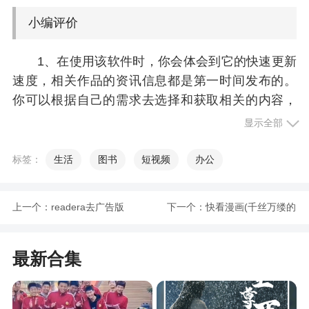
小编评价
1、在使用该软件时，你会体会到它的快速更新
速度，相关作品的资讯信息都是第一时间发布的。
你可以根据自己的需求去选择和获取相关的内容，
而且所有的资源都被整合和划分，页面简洁，使用
显示全部
方便。此外，软件每天都会进行大量的更新，为你
带来最新的美观图片
标签：
生活
图书
短视频
办公
2、专门为二次元用户打造的社区平台，又名为
咕噜咕噜，最前沿情报，一手掌握最新最全二次元
上一个：
readera去广告版
下一个：
快看漫画(千丝万缕的
新游速递，以及各种资讯！您还在等什么？喜欢就
游戏人生)
来下载体验一番呗
最新合集
3、g站app是一个日系二次元游戏发行平台，g
站app是由咕噜游戏官方推出的咕噜咕噜app，g站