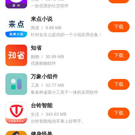
一款优质的社交软件
来点小说
下载
阅读
/
9.88 MB
针对女生么提供的一个小说应用合集！
知省
下载
购物
/
30.99 MB
优惠购物软件
万象小组件
下载
工具
/
32.77 MB
集各种桌面小工具于一体的实用软件
台铃智能
下载
生活
/
343.63 MB
台铃智能电动车掌上好帮手。
健身怪兽