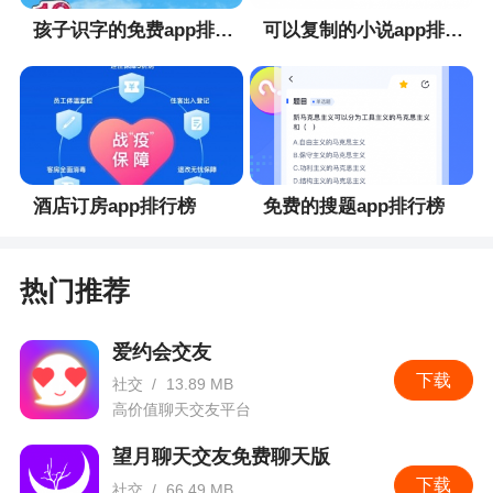
孩子识字的免费app排行榜
可以复制的小说app排行榜
酒店订房app排行榜
免费的搜题app排行榜
热门推荐
爱约会交友
下载
社交
/
13.89 MB
高价值聊天交友平台
望月聊天交友免费聊天版
下载
社交
/
66.49 MB