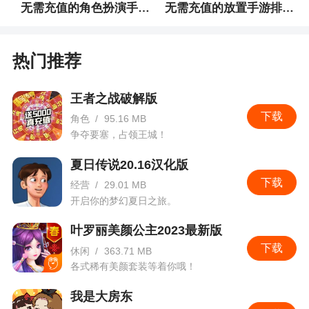
无需充值的角色扮演手游排行榜
无需充值的放置手游排行榜
热门推荐
王者之战破解版
下载
角色
/
95.16 MB
争夺要塞，占领王城！
夏日传说20.16汉化版
下载
经营
/
29.01 MB
开启你的梦幻夏日之旅。
叶罗丽美颜公主2023最新版
下载
休闲
/
363.71 MB
各式稀有美颜套装等着你哦！
我是大房东