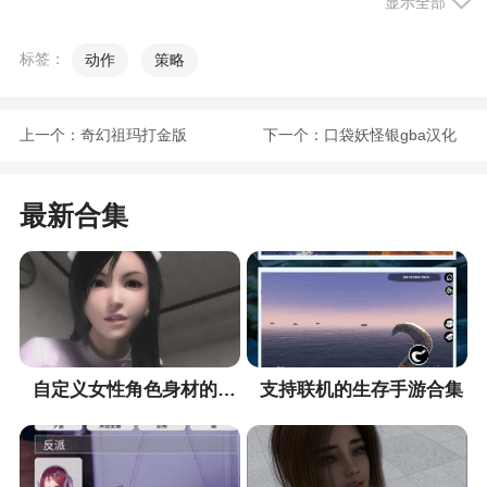
显示全部
小编评价
标签：
动作
策略
1、奥特曼终极英雄是一款奥特曼决斗的冒险挑
战玩法，为你进行多种模式的挑战，给你更好的游
戏生存，多种英雄人物的选择，选择你的奥特曼来
上一个：
奇幻祖玛打金版
下一个：
口袋妖怪银gba汉化
保卫你的家园，同时还是的动作闯关玩法，非常有
版
操作意思的
最新合集
2、奥特曼终极英雄是一款非常好玩的经典奥特
曼题材的动作闯关游戏，游戏融入了精彩的剧情故
事和丰富的游戏副本，在奥特曼终极英雄中，玩家
将化身奥特曼，召集伙伴，一路闯关战斗，消灭怪
兽，守护城市安全
自定义女性角色身材的手游合集
支持联机的生存手游合集
3、奥特曼终极英雄，挑战，生存，冒险战斗随
时随刻都会打响，这里只有无休止的战斗。邀请你
的朋友们一起战斗吧，与你的小伙伴们自由比拼，