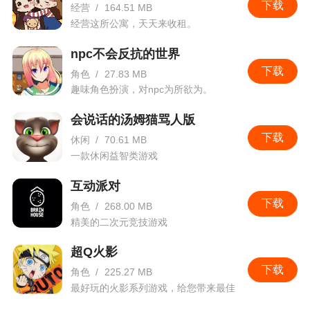
下载
经营
/
164.51 MB
经营这所公寓，天天来收租。
npc不会反抗的世界
下载
角色
/
27.83 MB
趣味角色扮演，对npc为所欲为。
会说话的汤姆猫骂人版
下载
休闲
/
70.61 MB
一款休闲益智类游戏
互动派对
下载
角色
/
268.00 MB
精美的二次元竞技游戏
超Q火影
下载
角色
/
225.27 MB
最好玩的火影系列游戏，给您带来最佳
的游戏体验！