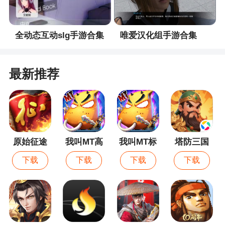
谁才是最强存在，卡通的游戏画面。在这里解锁更
多奥特曼的形态，丰富的游戏任务，收集更多奥特
曼卡组
全动态互动slg手游合集
唯爱汉化组手游合集
最新推荐
原始征途
我叫MT高
我叫MT标
塔防三国
清版
准版
志Ⅱ
下载
下载
下载
下载