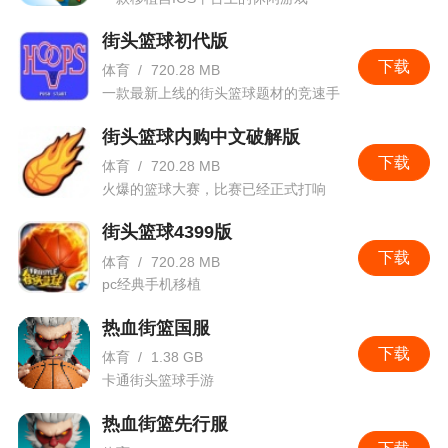
街头篮球初代版
下载
体育
/
720.28 MB
一款最新上线的街头篮球题材的竞速手
游
街头篮球内购中文破解版
下载
体育
/
720.28 MB
火爆的篮球大赛，比赛已经正式打响
街头篮球4399版
下载
体育
/
720.28 MB
pc经典手机移植
热血街篮国服
下载
体育
/
1.38 GB
卡通街头篮球手游
热血街篮先行服