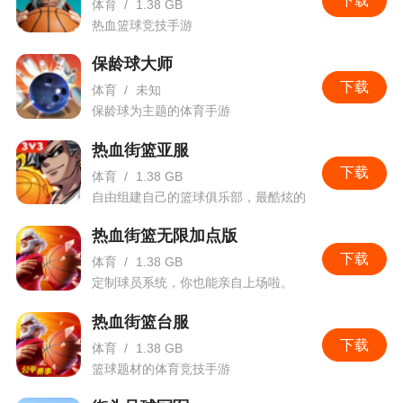
下载
体育
/
1.38 GB
热血篮球竞技手游
保龄球大师
下载
体育
/
未知
保龄球为主题的体育手游
热血街篮亚服
下载
体育
/
1.38 GB
自由组建自己的篮球俱乐部，最酷炫的
队员和你一起来作战。
热血街篮无限加点版
下载
体育
/
1.38 GB
定制球员系统，你也能亲自上场啦。
热血街篮台服
下载
体育
/
1.38 GB
篮球题材的体育竞技手游