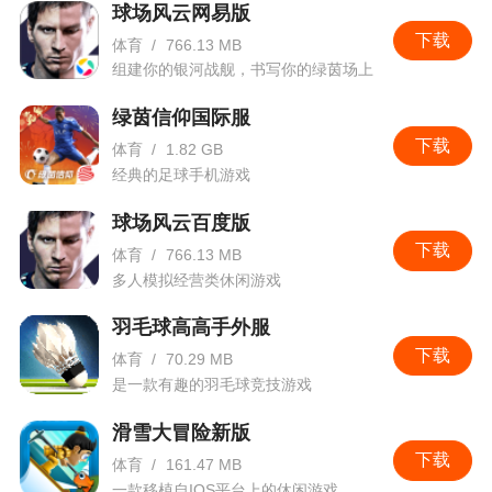
球场风云网易版
下载
体育
/
766.13 MB
组建你的银河战舰，书写你的绿茵场上
的故事！
绿茵信仰国际服
下载
体育
/
1.82 GB
经典的足球手机游戏
球场风云百度版
下载
体育
/
766.13 MB
多人模拟经营类休闲游戏
羽毛球高高手外服
下载
体育
/
70.29 MB
是一款有趣的羽毛球竞技游戏
滑雪大冒险新版
下载
体育
/
161.47 MB
一款移植自IOS平台上的休闲游戏