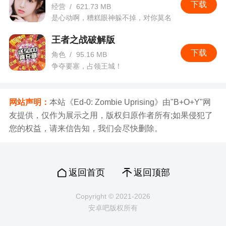
下载
经营
/
621.73 MB
3. 新增巡回赛801-2000关，丰富过关奖励：
是心动啊，糟糕眼神躲不掉，对你莫名
的心跳。
4. 新增新春主题庆典活动，新年新气象：
王者之战破解版
5. 新增春节7日签到活动，超值奖励大放送；
下载
角色
/
95.16 MB
争夺要塞，占领王城！
6. 新增春节集福字活动，兔年集福好运连连；
7. 新增新春充值返利活动，豪华返利奖励多
网站声明：
本站《Ed-0: Zombie Uprising》由"B+O+Y"网
多；
友提供，仅作为展示之用，版权归原作者所有;如果侵犯了
8. 优化球员成长体系，增加新的球员获取途
您的权益，请来信告知，我们会尽快删除。
径。
返回首页
返回顶部
Copyright © 2021-2026
安卓吧版权所有