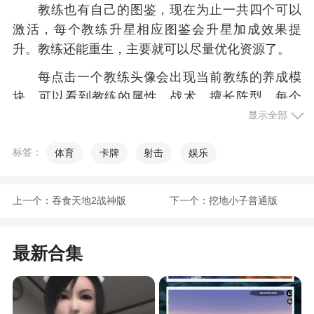
教练也有自己的图鉴，现在为止一共四个可以
激活，每个教练升星相应图鉴会升星加成效果提
升。教练还能重生，主要就可以尽量优化资源了。
每点击一个教练头像会出现当前教练的养成模
块，可以看到教练的属性，战术，擅长阵型。每个
教练还能够升星，最高五星，会激活某些阵型和战
显示全部
术。亲密呢是增加教练的属性发挥的，亲密度满星
标签：
体育
卡牌
射击
娱乐
还能增加全队球员属性。最后每个品质的教练能够
镶嵌相应品质的战术书（战术书增加的战力也是很
可观的，但比较难获得，希望策划大大出个战术书
上一个：
吞食天地2战神版
下一个：
挖地小子普通版
的出产活动）。
最新合集
游戏福利
登录礼包