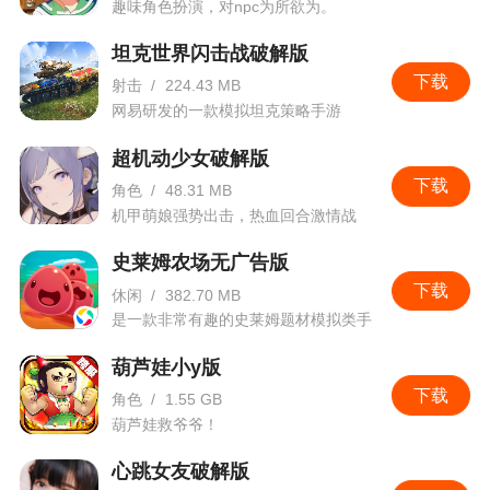
趣味角色扮演，对npc为所欲为。
4、足球作为国内外都十分热门的一项运动，那
自然也不能少了游戏，最知名的就是FIFA足球系列
坦克世界闪击战破解版
了，而这款《球场风云》就是有着FIFA授权的改编
下载
射击
/
224.43 MB
你随意，经典的足球经理玩法，海量球员等你来养
网易研发的一款模拟坦克策略手游
成，获取一个属于你的世界杯
超机动少女破解版
下载
角色
/
48.31 MB
更新日志
机甲萌娘强势出击，热血回合激情战
斗。
球场风云隆重推出春节大版本资料片，限时新
史莱姆农场无广告版
春活动及世界传奇球星与您共贺新春！以下为详细
下载
休闲
/
382.70 MB
更新内容：
是一款非常有趣的史莱姆题材模拟类手
游
1. 新增世界杯国家队球衣盲盒活动，助力绿茵
葫芦娃小y版
争霸；
下载
角色
/
1.55 GB
葫芦娃救爷爷！
2. 新增世界杯金球奖得主，新球王梅西传奇球
星；
心跳女友破解版