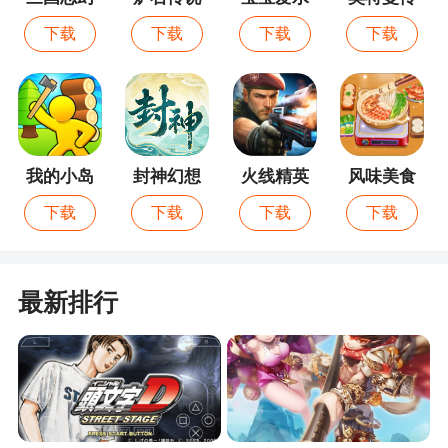
想大陆
果蔬菜
奇英雄
终在规定时限内抢占巴黎的联盟可获得冠军，强调
下载
下载
下载
下载
策略、调度、统筹能力
2、在比赛中，选手作为球队主教练，由每回合
进攻和防守决定，在比赛现场准确判断比赛情况，
合理判断比赛情况
我的小岛
封神幻想
火线精英
风味美食
3、招募玩法随机招募球员，自定义度高
世界
街
下载
下载
下载
下载
4、FIFPro授权，万名现役真实球星
5、《球场风云》拥有真正高科技的物理引擎，
最新排行
以及高度仿真的智能AI，从球员之间的激情对抗，
到皮球入网的美妙瞬间，旨在给玩家还原最真实的
足球体验
6、实时竞技：你可以体验热血足球场的狂欢之
旅，加入你喜欢的队伍，挑战世界杯