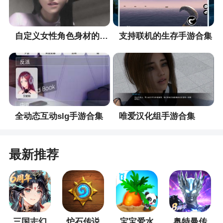
金币*500W、体力*100、单抽卡*1、预约专属
定制礼盒*1(单抽卡*1、十连抽*1、武磊A*1、郑智
A*1、张稀哲A*1、王永柏A*1、张凌峰A*1，随机获
自定义女性角色身材的手游合集
支持联机的生存手游合集
得一项道具)
世界杯礼包
礼包内容：欧元*198w，体力*50，维生素*1，B
品质装备：剑客*1
全动态互动slg手游合集
唯爱汉化组手游合集
假日礼包
礼包内容：欧元*298w，体力*50，中级经验饮
最新推荐
料*18
游戏特色
1、首度引入足球游戏国战玩法，联盟会长可争
三国志幻
炉石传说
宝宝爱水
奥特曼传
夺三大足协会长位置，进行激烈的城市争夺战，最