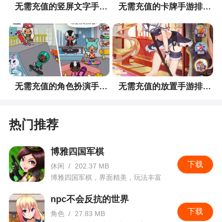
无需充值的竖屏文字手游排行榜
无需充值的卡牌手游排行榜
小编评价
1、游戏需要玩家多多思考策略，在娱乐中动脑
2、球场风云游戏下载推荐给大家！这是一款采
用了PVP联机对抗的足球竞技类手游，让你可以扮
无需充值的角色扮演手游排行榜
无需充值的放置手游排行榜
演自己喜欢的球星，去参与到赛场竞技，还可以不
断切换视界，来完成射门，代入感相当强，感兴趣
的不要错过
热门推荐
3、FIFA授权手游《球场风云》等你来挑战世界
杯！在这里你将成为战队的经理，招募成员开始准
博雅四国军棋
下载
备世界杯！这里有着全球知名球星的加盟，你可以
休闲
/
202.37 MB
博雅四国军棋，界面精美，玩法丰富
自由的选择成员，打造你心中的梦之队；多种玩法
让你获取养成资源，让你更加更加轻松打养成球
npc不会反抗的世界
员，打造最强足球战队
下载
角色
/
27.83 MB