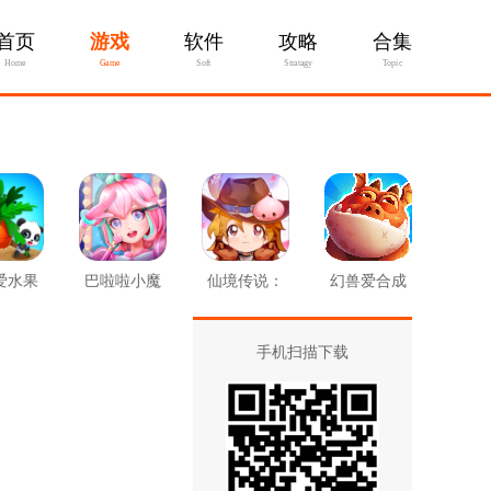
首页
游戏
软件
攻略
合集
Home
Game
Soft
Stratagy
Topic
爱水果
巴啦啦小魔
仙境传说：
幻兽爱合成
菜
仙幻彩美妆
爱如初见
手机扫描下载