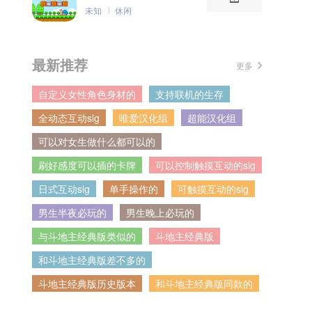
未知
休闲
最新推荐
更多
自定义女性角色身材的
支持联机的生存
全动态互动slg
唯爱汉化组
超能汉化组
可以对女生做什么都可以的
刷好感度可以插的卡牌
可以控制触摸互动的slg
日式互动slg
单手操作的
可触摸互动的slg
男生半夜必玩的
男生晚上必玩的
与斗地主经典版类似的
斗地主经典版
和斗地主经典版差不多的
斗地主经典版历史版本
和斗地主经典版同款的