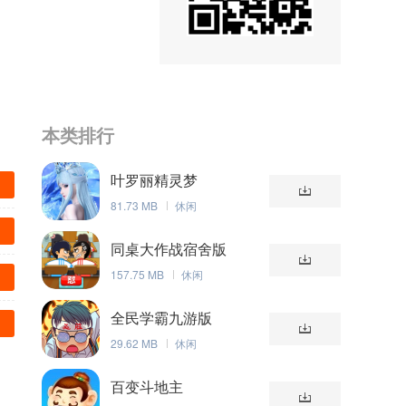
本类排行
叶罗丽精灵梦
81.73 MB
休闲
同桌大作战宿舍版
157.75 MB
休闲
全民学霸九游版
29.62 MB
休闲
百变斗地主