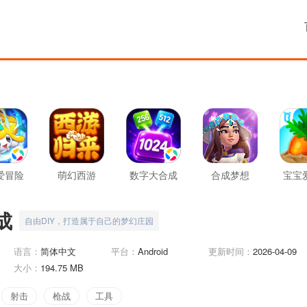
爱冒险
萌幻西游
数字大合成
合成梦想
宝宝
蔬
成
自由DIY，打造属于自己的梦幻庄园
语言：
简体中文
平台：
Android
更新时间：
2026-04-09
大小：
194.75 MB
射击
枪战
工具