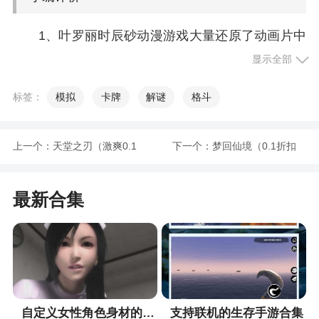
1、叶罗丽时辰砂动漫游戏大量还原了动画片中
的剧情，结合了新颖的游戏模式，玩家在游戏里收
显示全部
集华丽的服饰为游戏角色进行装扮，在动漫的游戏
世界中还可以认识很多游戏仙子，更多超多的游戏
标签：
模拟
卡牌
解谜
格斗
剧情等待玩家亲自解开
2、叶罗丽时辰砂游戏，非常的可爱的换装游
上一个：
天堂之刃（激爽0.1
下一个：
梦回仙境（0.1折扣
戏，游戏中各种精美的服饰，玩家可以自由的去使
折）
版）
用者些服饰去装扮自己的角色，让你的角色变得更
最新合集
加的美丽，各种精彩的剧情故事，更多浪漫的恋爱
故事，各种惊喜的玩法，自由的去尝试，感受各种
精彩的游戏玩法
自定义女性角色身材的手游合集
支持联机的生存手游合集