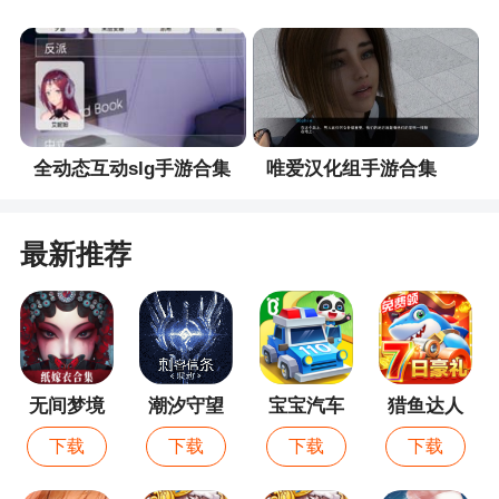
全动态互动slg手游合集
唯爱汉化组手游合集
最新推荐
无间梦境
潮汐守望
宝宝汽车
猎鱼达人
者
城市
下载
下载
下载
下载