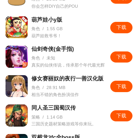
你会怎样DIY自己的POU
葫芦娃小y版
下载
角色
/
1.55 GB
葫芦娃救爷爷！
仙剑奇侠(金手指)
下载
角色
/
未知
真实的仙侠传说，传承那个年代最光辉
的记忆。
修女赛丽奴的夜行一善汉化版
下载
角色
/
28.91 MB
相当不错的角色扮演佳作
同人圣三国蜀汉传
下载
策略
/
1.14 GB
三国历史题材策略游戏等你来玩。
双截龙3fc全boss版