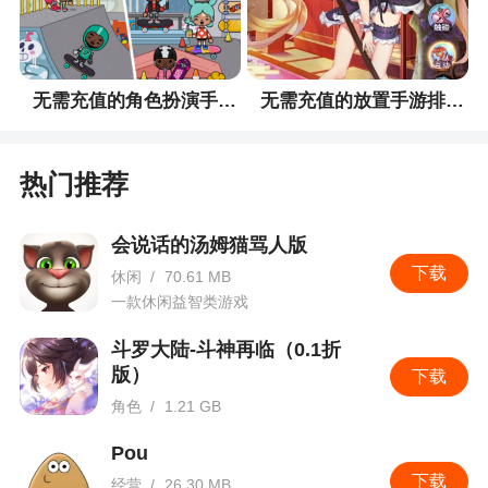
无需充值的角色扮演手游排行榜
无需充值的放置手游排行榜
热门推荐
会说话的汤姆猫骂人版
下载
休闲
/
70.61 MB
一款休闲益智类游戏
斗罗大陆-斗神再临（0.1折
版）
下载
角色
/
1.21 GB
卡牌收集
Pou
下载
经营
/
26.30 MB