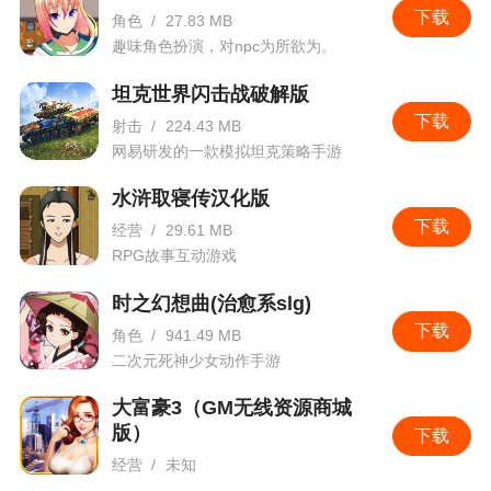
下载
角色
/
27.83 MB
基于线上实际战斗数据及玩家反馈，本次新版
趣味角色扮演，对npc为所欲为。
本内将对《小小英雄系列仙术》进行平衡性调整，
坦克世界闪击战破解版
使该系列仙术中各属性仙术整体更加均衡。详情请
下载
射击
/
224.43 MB
见版本期内具体平衡性调整公告。
网易研发的一款模拟坦克策略手游
以上就是15.6.1版本的全部更新内容，具体详情
水浒取寝传汉化版
请以游戏内实际情况为准。
下载
经营
/
29.61 MB
RPG故事互动游戏
时之幻想曲(治愈系slg)
下载
角色
/
941.49 MB
二次元死神少女动作手游
大富豪3（GM无线资源商城
版）
下载
经营
/
未知
养小秘，开豪车，千人羡慕，也是没有硝烟的战场！