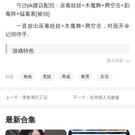
弓沙pk建议配招：巫毒娃娃+木魔舞+腾空击+剧
毒阵+猛毒素[被动]
一直放出巫毒娃娃+木魔舞+腾空击，对面开伞
记得停手。
游戏特色
显示全部
1、丰富的技能系统，多样的技能组合，让战斗
充满趣味与挑战
标签：
角色
竞技
养成
教育
生活
2、在这里通过语音系统我们可以认识到更多的
好友，组建公会
上一个：
章鱼哥打工记
下一个：
生存猎人无敌版
3、全新摇杆玩法 专为手游量身打造
最新合集
4、自由搭配角色技能，合理释放连招来击杀
BOSS