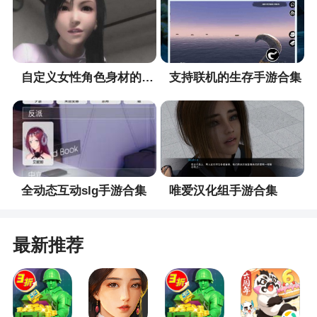
5、丰富的神兽宠物培养玩法，让战斗不再孤单
6、一、全新摇杆玩法 专为手游量身打造
7、竞技场，无双西游里的竞技场是5v5pk模
自定义女性角色身材的手游合集
支持联机的生存手游合集
式，在天命、五行、考验玩家在英雄的搭配如何最
匹配，搭配阵容最好的更容易获胜哦
小编评价
1、随心搭配时装、装备，触发隐藏属性实力飙
全动态互动slg手游合集
唯爱汉化组手游合集
升，战斗还能出奇制胜
2、在造梦西游ol永久时装兑换码下载中，全新
最新推荐
西游修仙剧情加入，新的副本、任务、PVP和PVE
的你来玩，游戏高度还原了西游取经剧情和任务，
值得试试