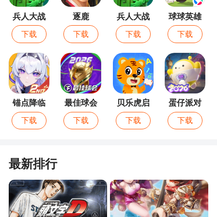
3、造梦西游ol以经典西游记故事为原型打造而
兵人大战
逐鹿
兵人大战
球球英雄
成动作冒险游戏。完美的还原西游中的剧情任务
最新版
下载
下载
下载
下载
4、《造梦西游ol》是一款非常有意思的闯关手
游，游戏采用全新西游故事为基础，让玩家通过组
合技能套组进行攻击，让你享受全新游戏体验
更新日志
锚点降临
最佳球会
贝乐虎启
蛋仔派对
蒙
【版本15.6.1】
下载
下载
下载
下载
1、新功能-命格系统上线；
2、新内容-淬意系统提升；
最新排行
3、新时装-七曜系列翅膀上线；
二、BUG修复
1、触发九尾狐角色复活、凤求凰武器时装复活