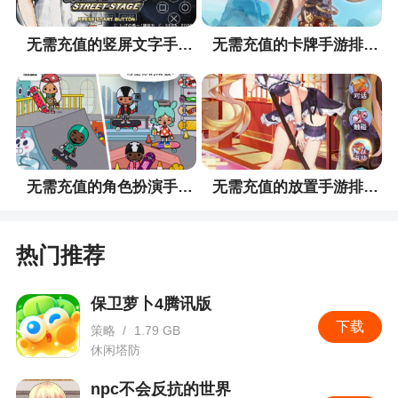
时，世界boss释放必死技，角色不会死亡
无需充值的竖屏文字手游排行榜
无需充值的卡牌手游排行榜
2、触发孤注一掷和仙力澎湃后，蓝量不够施放
的技能图标显示异常
3、孤注一掷和仙力澎湃的蓝量消耗叠加效果异
常
4、时空刻痕附加的仙术属性错误
无需充值的角色扮演手游排行榜
无需充值的放置手游排行榜
5、仙·修罗之力词条描述错误，与实际效果不符
6、仙盟界面点击【时来运转】入口无效
热门推荐
7、圣树葬送的部分伤害丢失
保卫萝卜4腾讯版
8、月神泪·中部分伤害丢失
下载
策略
/
1.79 GB
休闲塔防
三、平衡性调整
npc不会反抗的世界
《小小英雄系列仙术》平衡性调整：