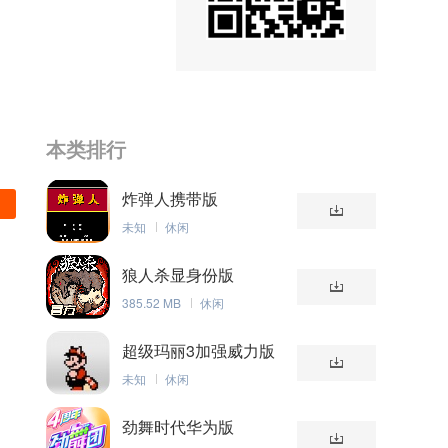
本类排行
炸弹人携带版
未知
休闲
狼人杀显身份版
385.52 MB
休闲
超级玛丽3加强威力版
未知
休闲
劲舞时代华为版