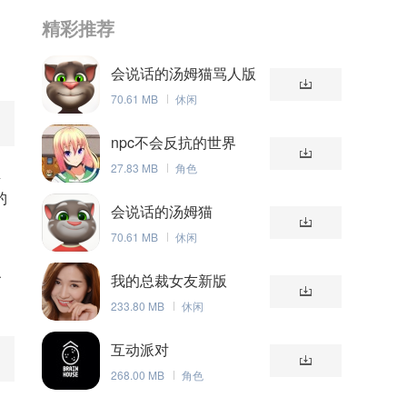
精彩推荐
会说话的汤姆猫骂人版
70.61 MB
休闲
npc不会反抗的世界
27.83 MB
角色
鱼
钓
会说话的汤姆猫
70.61 MB
休闲
识
我的总裁女友新版
233.80 MB
休闲
互动派对
268.00 MB
角色