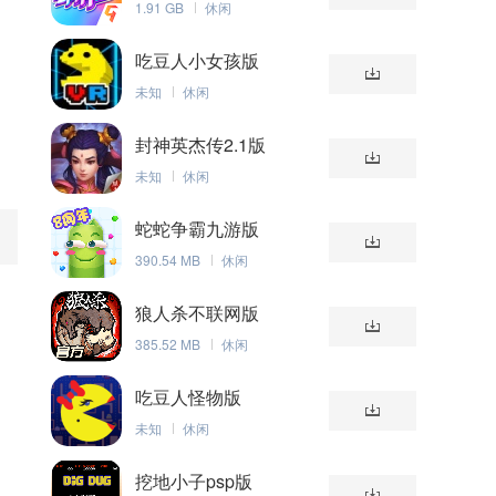
1.91 GB
休闲
吃豆人小女孩版
未知
休闲
封神英杰传2.1版
未知
休闲
蛇蛇争霸九游版
390.54 MB
休闲
狼人杀不联网版
385.52 MB
休闲
吃豆人怪物版
未知
休闲
挖地小子psp版