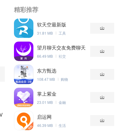
精彩推荐
软天空最新版
31.81 MB
工具
望月聊天交友免费聊天
版
66.49 MB
社交
东方甄选
108.47 MB
购物
动
掌上紫金
23.01 MB
金融
V
启运网
46.39 MB
生活