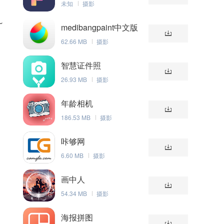
未知
摄影
～
medibangpaint中文版
62.66 MB
摄影
智慧证件照
26.93 MB
摄影
年龄相机
186.53 MB
摄影
咔够网
6.60 MB
摄影
画中人
54.34 MB
摄影
海报拼图