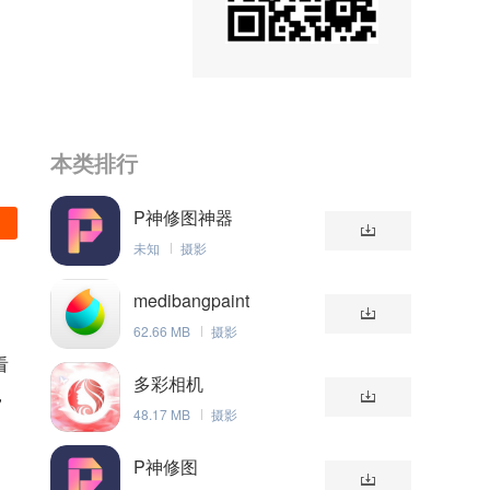
本类排行
P神修图神器
未知
摄影
medibangpaint
62.66 MB
摄影
看
多彩相机
，
48.17 MB
摄影
P神修图