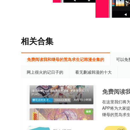
相关合集
免费阅读我和继母的荒岛求生记韩漫全集的
可以免
网上很火的记日子的
看无删减韩漫的十大
免费阅读我
集
在这里我们将为
APP将为大家
继母的荒岛求生
韩漫全集的AP