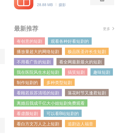
28.88 MB
摄影
最新推荐
更多
有创意的短剧
观看各种好看短剧的
播放量超大的网络短剧
极品医圣许长生短剧
不用看广告的短剧
看全网最新最火的短剧
我在医院风生水起短剧
搞笑短剧
趣味短剧
制作短剧的
多种类型短剧
看顾若辰苏清瑶的短剧
落花时节又逢君短剧
离婚后我成千亿大小姐短剧免费观看
看虚颜短剧
可以看B站短剧的
看白方文万人之上短剧
追剧达人福音