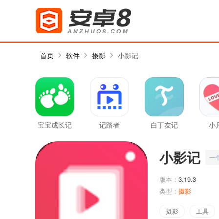
首页
软件
摄影
小影记
宝宝成长记
记路者
白丁友记
小
小影记
一
版本：
3.19.3
类型：
摄影
摄影
工具