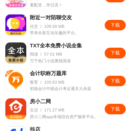
看配音，学日语！
附近一对陌聊交友
下载
社交
/
109.58 MB
带来全新互动乐趣的平台。
TXT全本免费小说全集
下载
阅读
/
57.01 MB
万千热门小说离线阅读
会计职称万题库
下载
教育
/
103.63 MB
初级会计中级会计考证通关大杀器
房小二网
下载
生活
/
171.27 MB
房小二网app本地综合房产服务平台。
抖店