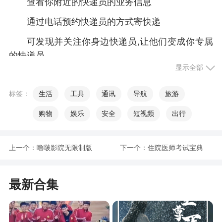
查看你附近的快递员的业务信息
通过电话预约快递员的方式寄快递
可发现并关注你身边快递员,让他们变成你专属
的快递员
显示全部
【查快递】
标签：
生活
工具
通讯
导航
旅游
扫描枪录单:单次可连续用摄像头批量扫描100
张快递单
购物
娱乐
安全
短视频
出行
智能查快递:直接输单号查询,不用选快递
上一个：
噜啵影院无限制版
下一个：
住院医师考试宝典
快递单管家:自动保存历史查单号并归类,随时查
快递,随时同步到各设备
快递推送提醒:可订阅在途中的快递单的状态通
最新合集
知,随时获取快递提醒