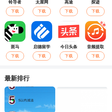
铃导者
太屋网
高途
探迹
1、操作便捷，安全可靠的快递app，让你可以
在手机上收寄快递，专门人员上门服务，还有不错
下载
下载
下载
下载
的优惠等你来享，无接触寄收快递正在实施
2、通过这款软件每个用户都能在线直接通过快
递单号进行查询，并且细致到各个网点，能帮助用
户整合寄快递、收快递、查快递三种功能于一体非
斑马
启德留学
今日头条
音频提取
常的方便，并且包裹动态也是会不断更新的
宝
下载
下载
下载
下载
3、支持全国上100家物流的查询，支持快递单
号扫描功能，软件功能全面，操作简单实用。另
外，还上线了寄快递的功能，软件中内置了一些快
最新排行
递公司收派件人的姓名电话，下单更方便
更新日志
稳定性改进和错误修正。