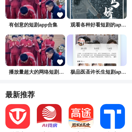
软件特色
1、官方接入顺丰、德邦、京东、圆通等10余家
有创意的短剧app合集
观看各种好看短剧的app合集
国内外主流快递平台，提供快递100优选寄件、官方
寄件、同城急送、寄大件、国际寄件、快递柜寄
件、商家寄件、生鲜冷运等各类型寄件服务
2、企业前台放置寄件二维码，扫码下单
3、在线查询您的快递情况，还能对服务质量进
播放量超大的网络短剧app合集
极品医圣许长生短剧app合集
行投诉哦
4、拥有快递100网站、小程序、APP、快应用
最新推荐
等产品。快递100是中国领先的快递物流信息服务
商，国家高新技术企业、新基建代表企业
小编评价