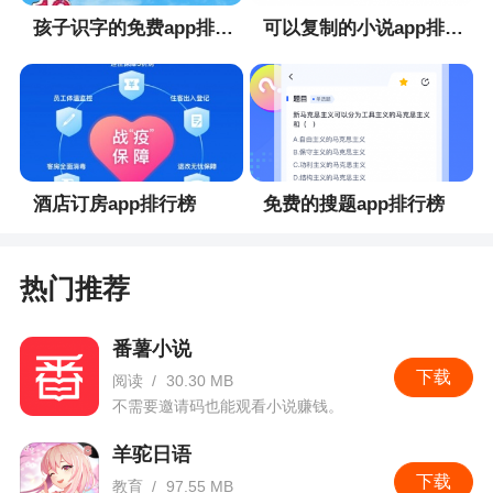
孩子识字的免费app排行榜
可以复制的小说app排行榜
酒店订房app排行榜
免费的搜题app排行榜
热门推荐
番薯小说
下载
阅读
/
30.30 MB
不需要邀请码也能观看小说赚钱。
羊驼日语
下载
教育
/
97.55 MB