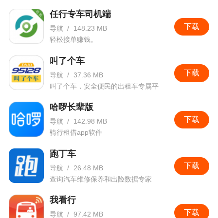
任行专车司机端
下载
导航
/
148.23 MB
轻松接单赚钱。
叫了个车
下载
导航
/
37.36 MB
叫了个车，安全便民的出租车专属平
台！
哈啰长辈版
下载
导航
/
142.98 MB
骑行租借app软件
跑丁车
下载
导航
/
26.48 MB
查询汽车维修保养和出险数据专家
我看行
下载
导航
/
97.42 MB