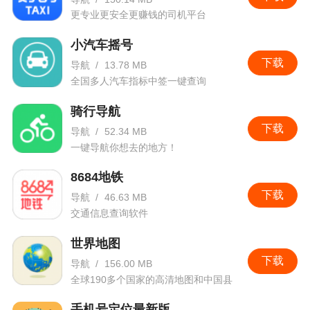
更专业更安全更赚钱的司机平台
小汽车摇号
下载
导航
/
13.78 MB
全国多人汽车指标中签一键查询
骑行导航
下载
导航
/
52.34 MB
一键导航你想去的地方！
8684地铁
下载
导航
/
46.63 MB
交通信息查询软件
世界地图
下载
导航
/
156.00 MB
全球190多个国家的高清地图和中国县
级行政区图
手机号定位最新版