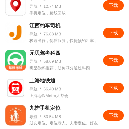
下载
导航
/
12.74 MB
手机定位，路线回放
江西约车司机
下载
导航
/
76.88 MB
极速出行，优质服务，快捷预约叫车，
省钱实惠
元贝驾考科四
下载
导航
/
58.69 MB
明星教练推荐，助你满分通过科四
上海地铁通
下载
导航
/
66.40 MB
上海地铁Metro大都会
九护手机定位
下载
导航
/
53.54 MB
朋友定位、定位老人、夫妻定位、好友
定位、关爱家人、家人定位、实时手机