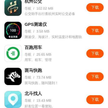
杭州公交
下载
导航
/
102.02 MB
公交助手出行查杭州实时公交必备
GPS测速仪
下载
导航
/
3.58 MB
测速仪、海拔计、实时温度计和地图轨
迹
百跑用车
下载
导航
/
25.65 MB
用车、租车、管理
斑马快跑
下载
导航
/
73.74 MB
斑马快跑，随叫随到！
北斗找人
下载
导航
/
19.43 MB
好友位置一看便知。