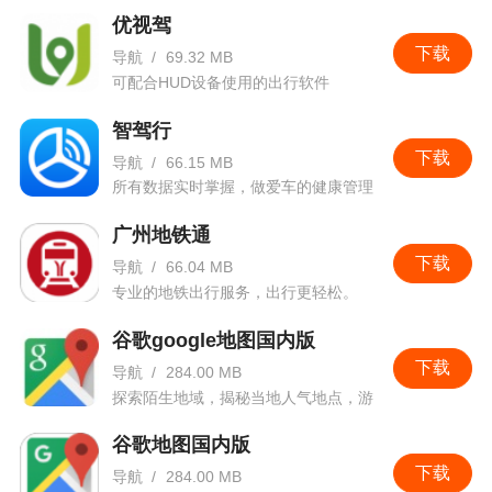
定位品牌公司百万用户的选择
优视驾
下载
导航
/
69.32 MB
可配合HUD设备使用的出行软件
智驾行
下载
导航
/
66.15 MB
所有数据实时掌握，做爱车的健康管理
专家
广州地铁通
下载
导航
/
66.04 MB
专业的地铁出行服务，出行更轻松。
谷歌google地图国内版
下载
导航
/
284.00 MB
探索陌生地域，揭秘当地人气地点，游
览身边世界。
谷歌地图国内版
下载
导航
/
284.00 MB