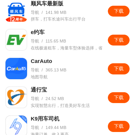
顺风车最新版
下载
导航
/
141.98 MB
拼车，打车长途叫车出行平台
e约车
下载
导航
/
115.65 MB
在线极速租车，海量车型体验选择，省
钱出行快捷方便
CarAuto
下载
导航
/
365.13 MB
地图导航
通行宝
下载
导航
/
24.52 MB
实现智慧出行，打造美好车生活
K9用车司机
下载
导航
/
149.44 MB
海量订单，收入更高。