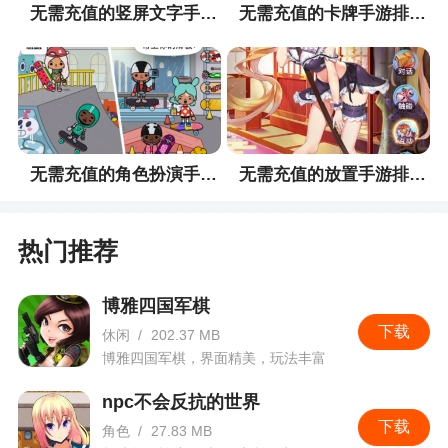
无需充值的竖屏文字手游排行榜
无需充值的卡牌手游排行榜
馆”。在“装扮馆”的出现，使得大家能够根据自己的
喜好，DIY出自己独有的聊天对话框、头像外框甚至
是游戏前的登场模式!前往装扮馆，打造只属于自己
的风格模式
5、唱舞全明星在美术风格方面采取清新唯美的
无需充值的角色扮演手游排行榜
无需充值的放置手游排行榜
风格，力求让颜党和操作党们都能感受到制作团队
的匠心精神
热门推荐
小编评价
博雅四国军棋
1、此版本玩家可以使用果盘官方帐号进行游戏
下载
休闲
/
202.37 MB
登陆，无需重复注册帐号，还有着果盘游戏专区礼
博雅四国军棋，界面精美，玩法丰富
包，给您带来最佳的游戏体验
npc不会反抗的世界
2、这款游戏玩法非常多，互动非常多，大家可
下载
角色
/
27.83 MB
以在游戏中体验K歌对战、舞蹈PK多种玩法，游戏