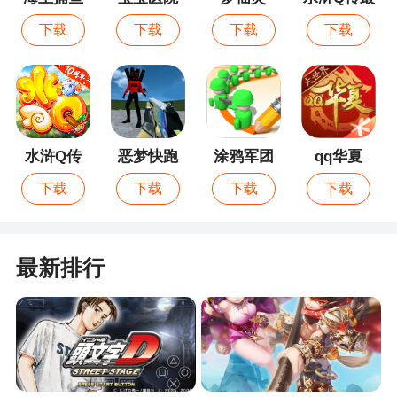
都能在大家的祝福下喜结良缘。
新版
下载
下载
下载
下载
游戏特色
1、还在担心没有伙伴与你共同斗舞么?新上线
的一起来跳舞系统，将彻底帮你摆脱这个烦恼。加
水浒Q传
恶梦快跑
涂鸦军团
qq华夏
入属于自己的天团，和团队内的小伙伴组队舞蹈，
下载
下载
下载
下载
斗舞PK，一展自己舞王舞后的魅力与风范
2、那种看起来与众不同，闪闪的非常炫酷漂亮
的服装，都是通过炼衣工坊服装进阶得到的哟!是时
最新排行
候给你的衣服升个级，让它成为更高级的服装吧!会
更加酷炫、华丽哟
3、舞动指尖，舞动青春，舞出您的唱舞全明星
之路
4、在游戏内，点击上方“装扮”即可进入“装扮