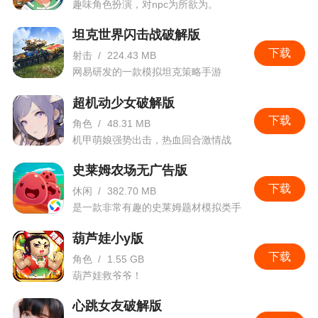
趣味角色扮演，对npc为所欲为。
中有很多的角色供大家选择，本页面为大家分享台
坦克世界闪击战破解版
服安装包，大家可以和台服玩家一起对战。欢迎各
下载
位下载试玩
射击
/
224.43 MB
网易研发的一款模拟坦克策略手游
3、这里不仅有Q萌的角色，华丽的服装，还有
超机动少女破解版
许多精彩的玩法，赶紧秀出你的舞技，征服帅哥美
下载
女，谈一场浪漫的恋爱
角色
/
48.31 MB
机甲萌娘强势出击，热血回合激情战
斗。
史莱姆农场无广告版
下载
休闲
/
382.70 MB
是一款非常有趣的史莱姆题材模拟类手
游
葫芦娃小y版
下载
角色
/
1.55 GB
葫芦娃救爷爷！
心跳女友破解版