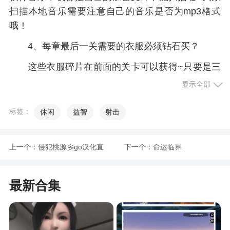
扫描本地音乐需要注意自己的音乐是否为mp3格式
哦！
4、每章最后一关需要的衣服必须钻石买？
这些衣服碎片在前面的关卡可以获得~只要是三
星就是可以直接回顾哒！碎片够了之后去炼衣坊合
显示全部
成！
标签：
休闲
益智
射击
游戏攻略
上一个：
侵犯桃源乡go汉化直
下一个：
命运临界
能购物
装版
小清新、名媛风、艺文范、英伦风、嘻哈潮、
最新合集
朋克派……游戏商城中的服饰也都具有鲜明化的风
格。不论是女生们想要优雅成熟或者甜美可爱，亦
或是男生们追求热辣酷炫或者潮流时尚，在这里玩