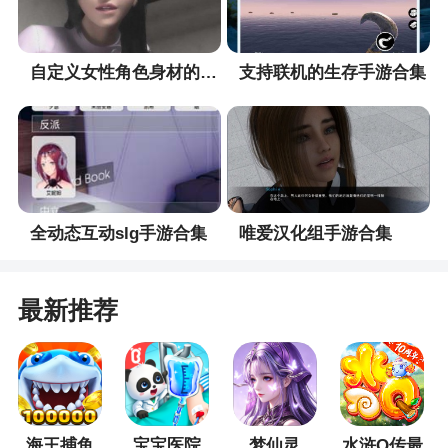
家都能够买到自己心中所爱，打造出独特个性有魅
力十足的自己，更有炫酷坐骑，时尚宝座祝你达成
魅力之王。
自定义女性角色身材的手游合集
支持联机的生存手游合集
能互动
在玩家互动行为方面，《唱舞全明星》设计了
礼物赠送和互动动作。可对舞台上的演唱者进行送
鲜花、砸鸡蛋、群体干扰等行为，乐趣大家一起来
分享~；也可以在舞蹈开始之前，找个小伙伴完成一
全动态互动slg手游合集
唯爱汉化组手游合集
个打斗、恶搞或是温情拥抱的互动动作，来打发无
聊的等待时间，更有社区温泉，旋转木马等等祝你
找回童年时光。
最新推荐
能结婚
在游戏中无时无刻不期待着一个心仪的TA来陪
你度过温馨浪漫的游戏时光吗？那就众里寻TA，大
胆示爱吧！不管是他还是她，和最心爱的TA一起，
海王捕鱼
宝宝医院
梦仙灵
水浒Q传最