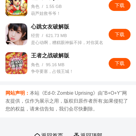
下载
角色
/
1.55 GB
葫芦娃救爷爷！
心跳女友破解版
下载
经营
/
621.73 MB
是心动啊，糟糕眼神躲不掉，对你莫名
的心跳。
王者之战破解版
下载
角色
/
95.16 MB
争夺要塞，占领王城！
网站声明：
本站《Ed-0: Zombie Uprising》由"B+O+Y"网
友提供，仅作为展示之用，版权归原作者所有;如果侵犯了
您的权益，请来信告知，我们会尽快删除。
返回首页
返回顶部