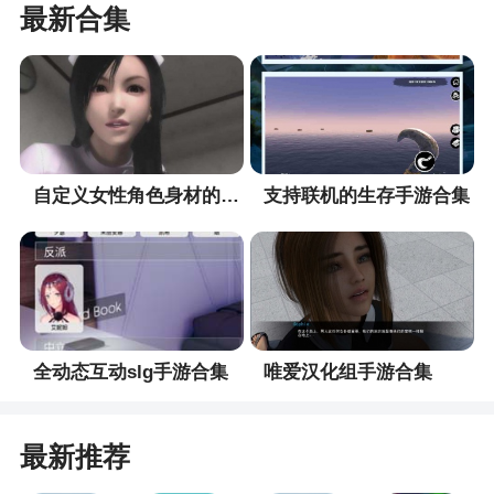
最新合集
2、由于死亡之屋属于射击游戏，因此在DC或
街机上都有相应的枪械
3、玩家飞驰在公路上，用车头发出的子弹消灭
敌人
4、故事情节比前作更加惊险刺激，多种模式的
自定义女性角色身材的手游合集
支持联机的生存手游合集
选择将带给您全新的体验
小编评价
1、这款游戏的玩法是第一人称射击，当时还是
个挺新鲜的设定，玩家需要一步步的揭开幕后谜
全动态互动slg手游合集
唯爱汉化组手游合集
题，对于喜欢的玩家来说，这是一款非常不错的射
击游戏，整体画面也是非常好
最新推荐
2、在这里会以第一人称视角来射击丧尸，在玩
的过程中会有很多的小任务，完成后会获得一定的