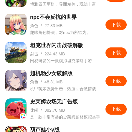
博雅四国军棋，界面精美，玩法丰富
npc不会反抗的世界
下载
角色
/
27.83 MB
趣味角色扮演，对npc为所欲为。
坦克世界闪击战破解版
下载
射击
/
224.43 MB
网易研发的一款模拟坦克策略手游
超机动少女破解版
下载
角色
/
48.31 MB
机甲萌娘强势出击，热血回合激情战
斗。
史莱姆农场无广告版
下载
休闲
/
382.70 MB
是一款非常有趣的史莱姆题材模拟类手
游
葫芦娃小y版