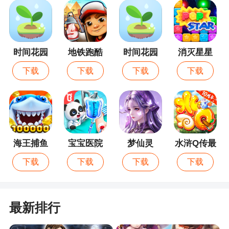
奖励（血药或者子弹），非常的好玩哦，心动的小
伙伴还不抓紧时间下载！尽在，别忘了关注哦
3、死亡之屋2是由世嘉出品的第一人称射击系
时间花园
地铁跑酷
时间花园
消灭星星
列游戏，是DC上的经典光枪射击游戏之一。本作故
最新版
全新版
下载
下载
下载
下载
事继续围绕僵尸展开，讲述了在一个小镇里，突然
出现大量的生化怪物袭击人类事件。主角们为了停
止传染的散布，必须绕过层层阻碍取回来自最初的
受传染的生物一个DNA样品
4、多种形式的采用将带给你崭新的领会。剧情
海王捕鱼
宝宝医院
梦仙灵
水浒Q传最
形式--依照剧情兴盛来举行游戏，各别的采用将会有
新版
下载
下载
下载
下载
各别的究竟。BOSS形式--径直挑拨BOSS，让你能
在剧情形式下表现的更精巧
5、剧情也比拟的多，角色也很多，面临各别的
最新排行
剧情有各别的操纵，再有boss等你来逐一领会，特