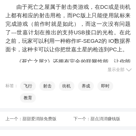
由于死亡之屋属于射击类游戏，在DC或是街机
上都有相应的射击用枪，而PC版上只能使用鼠标来
完成游戏（前作时就是如此），而这一次没有问题
了---世嘉计划在推出的支持USB接口的光枪。在此
之前，玩家可以利用一种称作IF-SEGA2的 IO数据界
面卡，这种卡可以让你把世嘉土星的枪连到PC上。
《死亡之屋2》还拥有完全的联网性能，让你能
够和你的朋友享受两人作战。其中玩家甚至可以选
显示全部
择将角色的外表弄得怪怪的，非常有趣。
标签：
飞行
射击
街机
养成
即时
游戏特色
教育
1、吃鸡内容游戏的特点，是一种比较流行的游
上一个：
甜甜爱消除免费版
下一个：
甜点消消赚钱版
戏，要求玩家具备一定的射击能力，成为鸡挑战中
唯一的幸存者