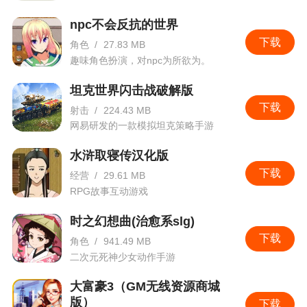
npc不会反抗的世界
下载
角色
/
27.83 MB
趣味角色扮演，对npc为所欲为。
坦克世界闪击战破解版
下载
射击
/
224.43 MB
网易研发的一款模拟坦克策略手游
水浒取寝传汉化版
下载
经营
/
29.61 MB
RPG故事互动游戏
时之幻想曲(治愈系slg)
下载
角色
/
941.49 MB
二次元死神少女动作手游
大富豪3（GM无线资源商城
版）
下载