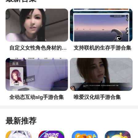
戏，玩家将在游戏中扮演一位学校的校长，然后需
要根据自己的能力让自己的学校成为学霸学校，在
这里玩家可以很好的体验到学霸是如何养成的，并
且可以轻松的发现学生的上课情况等，根据自己的
喜好去打造自己的学习，让玩家很好的体验当校长
的乐趣
自定义女性角色身材的手游合集
支持联机的生存手游合集
3、全民学霸能够选择不同学校完成学业，考取
心仪的大学就是目标，必须遵守相关政策，这样才
有更好的条件，玩法模式上都能挑战，尝试不同的
任务就好，面临的压力非常庞大，耐心去经历才有
最终的成功
全动态互动slg手游合集
唯爱汉化组手游合集
4、全民学霸是一款烧脑又好玩的益智闯关赚钱
游戏。全民学霸没有那么多乱七八糟的套路。直接
最新推荐
进入全民学霸就开始游戏，在全民学霸这里赚到的
钱是可以累积的哦