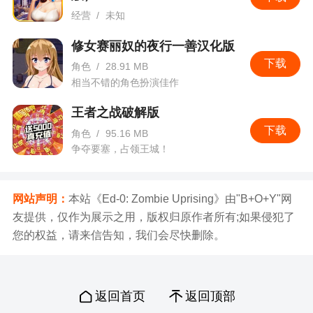
经营
/
未知
养小秘，开豪车，千人羡慕，也是没有硝烟的战场！
修女赛丽奴的夜行一善汉化版
下载
角色
/
28.91 MB
相当不错的角色扮演佳作
王者之战破解版
下载
角色
/
95.16 MB
争夺要塞，占领王城！
网站声明：
本站《Ed-0: Zombie Uprising》由"B+O+Y"网
友提供，仅作为展示之用，版权归原作者所有;如果侵犯了
您的权益，请来信告知，我们会尽快删除。
返回首页
返回顶部