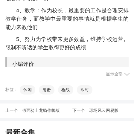
4、教学：作为校长，最重要的工作是合理安排
教学任务，而教学中最重要的事情就是根据学生的
能力来教他们
5、努力为学校带来更多效益，维持学校运营。
限制不听话的学生取得更好的成绩
小编评价
显示全部
1、全民学霸是一款休闲有趣的模拟经营游戏，
拥有足够优质的师生资源是学校发展的首要，因此
标签：
休闲
射击
枪战
即时
要保证学员里各个区域建筑的质量，培养更多优秀
的学生让这所学校成为世界名校让自己成为最出色
上一个：
假面骑士龙骑作弊版
下一个：
球场风云网易版
的校长
2、全民学霸是一款非常有趣的学校模拟经营游
最新合集