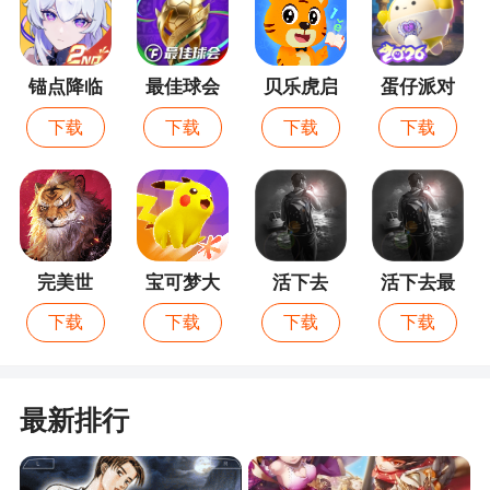
5、全民学霸是由上海咕么信息推出的一款全新
小说改编的烧脑解谜游戏，轻松益智，烧脑萌趣，
感受全新的游戏乐趣体验。游戏中玩家选择多样，
锚点降临
最佳球会
贝乐虎启
蛋仔派对
体验丰富，展开乐趣十足的养成冒险，休闲解压更
蒙
下载
下载
下载
下载
欢乐
完美世
宝可梦大
活下去
活下去最
界：诸神
集结
新版
下载
下载
下载
下载
之战
最新排行