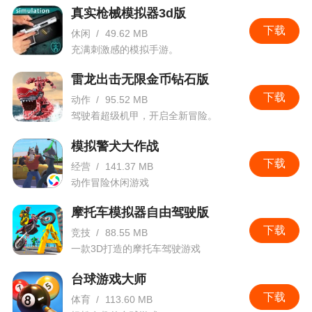
真实枪械模拟器3d版
下载
休闲
/
49.62 MB
充满刺激感的模拟手游。
雷龙出击无限金币钻石版
下载
动作
/
95.52 MB
驾驶着超级机甲，开启全新冒险。
模拟警犬大作战
下载
经营
/
141.37 MB
动作冒险休闲游戏
摩托车模拟器自由驾驶版
下载
竞技
/
88.55 MB
一款3D打造的摩托车驾驶游戏
台球游戏大师
下载
体育
/
113.60 MB