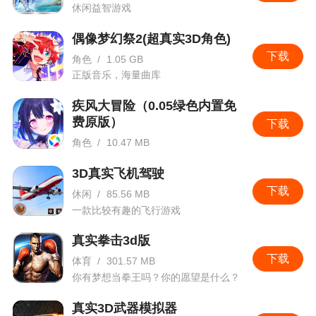
休闲益智游戏
偶像梦幻祭2(超真实3D角色)
下载
角色
/
1.05 GB
正版音乐，海量曲库
疾风大冒险（0.05绿色内置免
费原版）
下载
角色
/
10.47 MB
一款三国题材3D即时动作卡牌手游
3D真实飞机驾驶
下载
休闲
/
85.56 MB
一款比较有趣的飞行游戏
真实拳击3d版
下载
体育
/
301.57 MB
你有梦想当拳王吗？你的愿望是什么？
真实3D武器模拟器