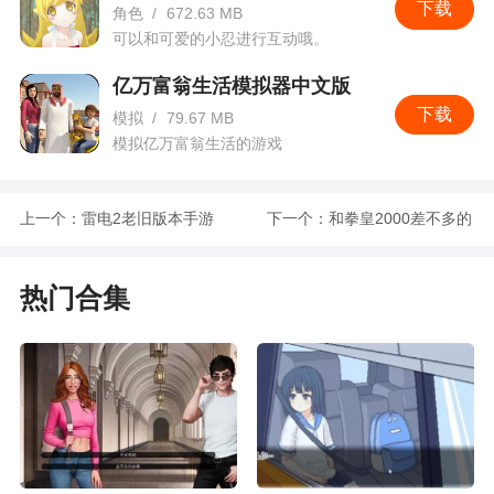
下载
角色
/
672.63 MB
可以和可爱的小忍进行互动哦。
亿万富翁生活模拟器中文版
下载
模拟
/
79.67 MB
模拟亿万富翁生活的游戏
上一个：
雷电2老旧版本手游
下一个：
和拳皇2000差不多的
合集
手游合集
热门合集