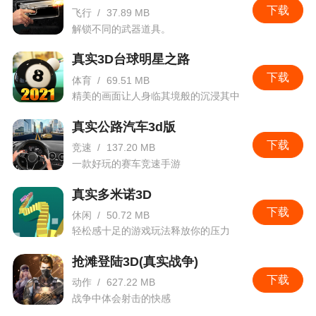
下载
飞行
/
37.89 MB
解锁不同的武器道具。
真实3D台球明星之路
下载
体育
/
69.51 MB
精美的画面让人身临其境般的沉浸其中
真实公路汽车3d版
下载
竞速
/
137.20 MB
一款好玩的赛车竞速手游
真实多米诺3D
下载
休闲
/
50.72 MB
轻松感十足的游戏玩法释放你的压力
抢滩登陆3D(真实战争)
下载
动作
/
627.22 MB
战争中体会射击的快感