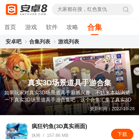
合集
首页
游戏
软件
攻略
安卓吧
合集列表
游戏列表
真实3D场景道具手游合集
真实3D场景道具手游合集
如果玩家对真实3D场景道具手游感兴趣，不妨来本站浏览
一下真实3D场景道具手游合集吧，这个合集汇集了真实3D
场景道具手游的所有版本，相信能够让玩家快速找到自己喜
更新时间：2022-10-28
欢的，感兴趣的玩家千万不要错过本站！
疯狂钓鱼(3D真实画面)
下载
休闲
/
157.86 MB