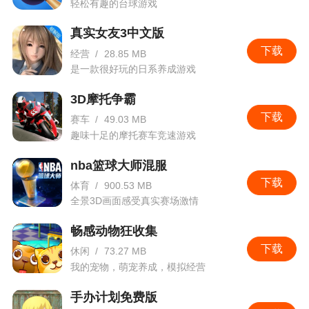
轻松有趣的台球游戏
真实女友3中文版
下载
经营
/
28.85 MB
是一款很好玩的日系养成游戏
3D摩托争霸
下载
赛车
/
49.03 MB
趣味十足的摩托赛车竞速游戏
nba篮球大师混服
下载
体育
/
900.53 MB
全景3D画面感受真实赛场激情
畅感动物狂收集
下载
休闲
/
73.27 MB
我的宠物，萌宠养成，模拟经营
手办计划免费版