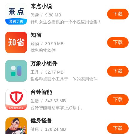
来点小说
下载
阅读
/
9.88 MB
针对女生么提供的一个小说应用合集！
知省
下载
购物
/
30.99 MB
优惠购物软件
万象小组件
下载
工具
/
32.77 MB
集各种桌面小工具于一体的实用软件
台铃智能
下载
生活
/
343.63 MB
台铃智能电动车掌上好帮手。
健身怪兽
下载
健康
/
178.24 MB