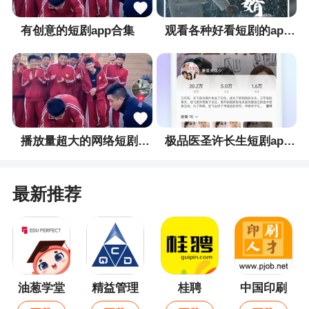
了“人脸识别+分时防盗”亮相等首创功能，所以就很
受欢迎了。新增的“人脸识别”功能可对用户的面部进
有创意的短剧app合集
观看各种好看短剧的app合集
行自动记忆并识别，当老人、孩子出现摄像头面
前，在获取人脸图像信息后将自动抓拍
更新日志
优化体验，增强稳定性。
播放量超大的网络短剧app合集
极品医圣许长生短剧app合集
最新推荐
油葱学堂
精益管理
桂聘
中国印刷
人才网