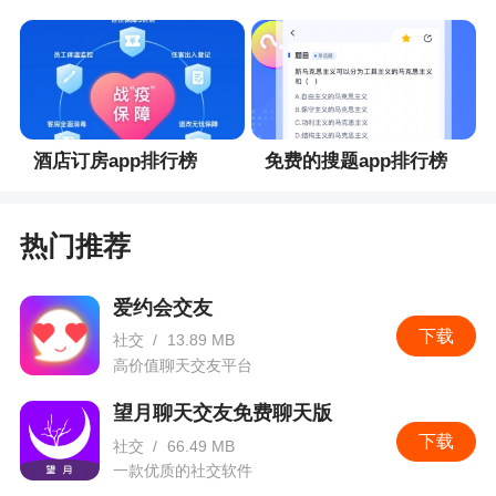
酒店订房app排行榜
免费的搜题app排行榜
热门推荐
爱约会交友
下载
社交
/
13.89 MB
高价值聊天交友平台
望月聊天交友免费聊天版
下载
社交
/
66.49 MB
一款优质的社交软件