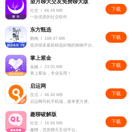
望月聊天交友免费聊天版
更新日志
下载
社交
/
66.49 MB
一款优质的社交软件
v10.20.1版本
东方甄选
勇于面对挑战，减少故障。
下载
购物
/
108.47 MB
提供很多最新精选好物的购物平台。
我们对应用进行了更多漏洞修复和性能增强，
以便您能够轻松进行户外创作。
掌上紫金
下载
金融
/
23.01 MB
掌上紫金，专业实用！
启运网
下载
生活
/
46.40 MB
启运网司机手机端，接单更方便。
趣聊破解版
下载
社交
/
16.66 MB
趣聊，优质聊天互动平台。