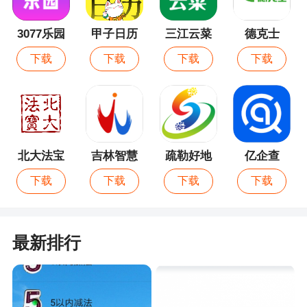
9、滤镜
3077乐园
甲子日历
三江云菜
德克士
针对雪景和水中等环境进行了优化的专属滤
下载
下载
下载
下载
镜。
10、分享至社交平台
直接从 Quik 分享至你喜爱的社交媒体应用。
北大法宝
吉林智慧
疏勒好地
亿企查
软件特色
人社
方
下载
下载
下载
下载
1、你可以将手机用作 GoPro 的遥控器，非常
适合构图取景、从远处录像和调整设置
最新排行
2、无限量云备份：GoPro 订阅用户可以将摄像
机或应用程序中的影像保存至云端（全部保持原始
画质）