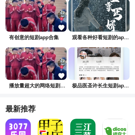
转场和特殊特效以此增强效果。
5、强大的编辑工具
强大且简单的编辑工具，可让你在多项选择时
间轴中进行手动控制。
有创意的短剧app合集
观看各种好看短剧的app合集
6、Beat Sync
将短片、转场和效果与你喜欢的音乐或 GoPro
音乐节奏同步。
7、速度工具
播放量超大的网络短剧app合集
极品医圣许长生短剧app合集
灵活控制一个短片中多个片段的视频速度——
超慢、快速或静止。
最新推荐
8、画面抓拍
从任一视频中捕获一个画面，获得高分辨率照
片。