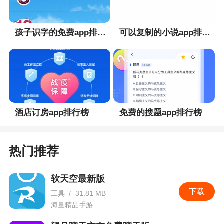
3、视频直播：无论进行什么活动，都可以实时
直播
孩子识字的免费app排行榜
可以复制的小说app排行榜
4、可以自动转化成 QuikStory自带音乐效果的
视频，使你的视频更加有意思
小编评价
1、你可以通过该软件将GoPro相机上的视频加
酒店订房app排行榜
免费的搜题app排行榜
上音乐效果，并且可以将其分享至你的社交平台。
或者你也可以通过该应用观察GoPro的拍摄情况。如
果你已经拥有或者准备购买GoPro，那这是你手机里
热门推荐
必不可少的一个APP
软天空最新版
2、该软件为品牌推出的手机管理相机的软件，
下载
工具
/
31.81 MB
你可以在这里观看照片、视频，还能看到别人分享
海量精品手游
的各种照片，是一个温暖的大家庭