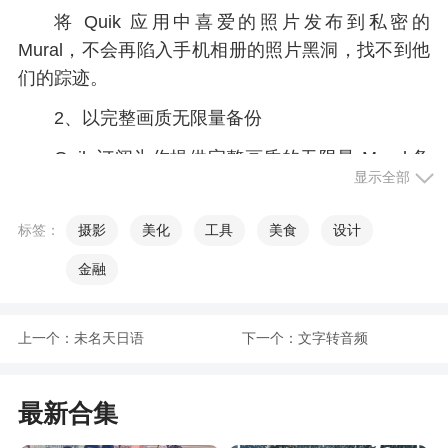
将 Quik 应用中喜爱的照片发布到私密的
Mural，不会再陷入手机相册的照片黑洞，找不到他
们的踪迹。
2、以完整画质无限量备份
Quik 订阅为你提供完整画质的无限量 Mural 备
显示全部
份。GoPro 摄像机用户可以通过 GoPro 订阅将所有
应用程序媒体文件进行完整 *plus* 备份。
标签：
摄影
美化
工具
美食
设计
3、随时随地分享至 Quik
金融
你可以从手机相册、文本线程、电子邮箱等位
置直接将精彩照片分享至 Quik，速度飞快且非常便
上一个：
未名天日语
下一个：
文字转音频
捷。
4、自动生成精彩视频
最新合集
我们的人工智能可助你拍摄精彩影像，并添加