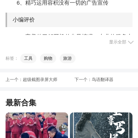
6、精巧运用容积没有一切的广告宣传
小编评价
1、完美的了解耳机的电量情况，专业的服务内
显示全部
容，强大的功能，智能的设备，相当不错，等你体
验
标签：
工具
购物
旅游
2、该软件可以帮助用户在使用Apple AirPods时
查询电量，该软件使用简单方便，并且用户还可以
上一个：
超级截图录屏大师
下一个：
鸟语翻译器
自由控制耳机声音等，有喜欢的可以到下载体验
3、打开只需要和你的设备进行蓝牙的连接即
最新合集
可，清楚的显示左耳以及右耳还有盒子百分之多少
的电量，及自动人耳检测功能 类似苹果的功能，所
有功能免登录可用