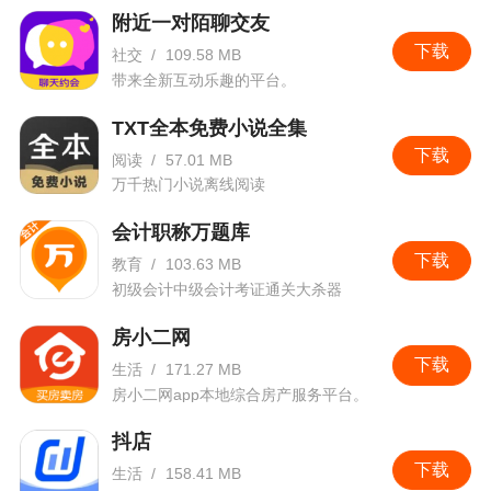
附近一对陌聊交友
下载
社交
/
109.58 MB
带来全新互动乐趣的平台。
TXT全本免费小说全集
下载
阅读
/
57.01 MB
万千热门小说离线阅读
会计职称万题库
下载
教育
/
103.63 MB
初级会计中级会计考证通关大杀器
房小二网
下载
生活
/
171.27 MB
房小二网app本地综合房产服务平台。
抖店
下载
生活
/
158.41 MB