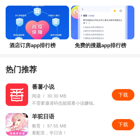
酒店订房app排行榜
免费的搜题app排行榜
热门推荐
番薯小说
下载
阅读
/
30.30 MB
不需要邀请码也能观看小说赚钱。
羊驼日语
下载
教育
/
97.55 MB
看配音，学日语！