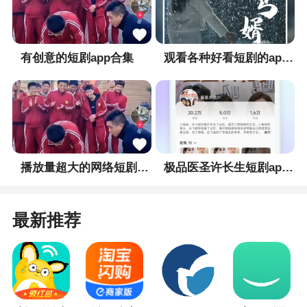
2、如果你想要在线处理一系列的事务的话，就
可以先提前查看各种操作指南，然后根据操作来进
有创意的短剧app合集
观看各种好看短剧的app合集
行设置
3、发现美发现栏目供应优选商品，为您发现生
活中的美
4、非常便民的视线工会工作服务、普惠服务的
实用工具软件
播放量超大的网络短剧app合集
极品医圣许长生短剧app合集
5、在生活中可以很好的解锁一些线上完成的服
务
最新推荐
小编评价
1、需要参与培训的一些职工都可以在这里掌握
更多的学习，数据都是统一的额，都是可以积极安