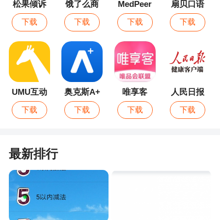
松果倾诉
饿了么商
MedPeer
扇贝口语
排的
家版
下载
下载
下载
下载
2、川工之家是四川省官方认证的职员工会服务
手机客户端平台，汇集了当地时政要闻、社会舆情
等资讯内容，还有工会服务板块，实现在线入会转
会，提供线上学习培训等综合服务
3、川工之家上线，主要是为本地企业职工量身
UMU互动
奥克斯A+
唯享客
人民日报
打造的一站式生活服务社区实时同步工会的服务信
健康
下载
下载
下载
下载
息以及各种热点资讯，还能够让你快速办理各种业
务，不管是找工作还是学习教育都可以在这里进行
全面的了解并且办理
最新排行
更新日志
1.入会转会、认证更新版本升级；
2.优化部分功能；