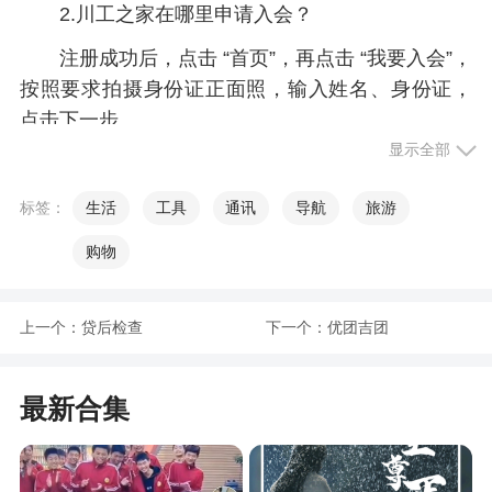
2.川工之家在哪里申请入会？
注册成功后，点击 “首页”，再点击 “我要入会”，
按照要求拍摄身份证正面照，输入姓名、身份证，
点击下一步。
显示全部
按照要求将自己的基础信息全部填写完整，尤
其是加了红色*的一定要填写完成，填写完成后方可
标签：
生活
工具
通讯
导航
旅游
提交入会申请。
购物
提交入会申请后，等待所属工会组织审核，审
核通过后会显示该工会组织名称。再点击“我的”，进
上一个：
贷后检查
下一个：
优团吉团
入“认证更新”，按照提示操作即可完成注册。
软件特色
最新合集
1、能够真正改善工人情况的平台，让每一个有
志学习的人都能够机会