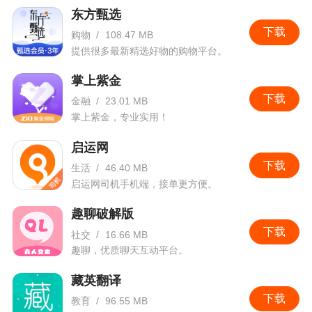
东方甄选
下载
购物
/
108.47 MB
提供很多最新精选好物的购物平台。
掌上紫金
下载
金融
/
23.01 MB
掌上紫金，专业实用！
启运网
下载
生活
/
46.40 MB
启运网司机手机端，接单更方便。
趣聊破解版
下载
社交
/
16.66 MB
趣聊，优质聊天互动平台。
藏英翻译
下载
教育
/
96.55 MB