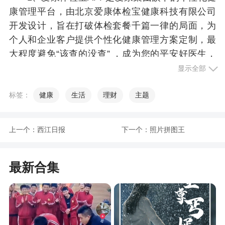
康管理平台，由北京爱康体检宝健康科技有限公司
开发设计，旨在打破体检套餐千篇一律的局面，为
个人和企业客户提供个性化健康管理方案定制，最
大程度避免“该查的没查” ，成为您的平安好医生，
实现您的美年大健康梦
显示全部
2、在爱康体检宝中用户可以在线的购买相关的
标签：
健康
生活
理财
主题
体检套餐哦，同时爱康体检宝在报告查询以及相关
的挂号服务方面还是很不错的，需要体检的用户快
来爱康体检宝专区下载吧
上一个：
西江日报
下一个：
照片拼图王
更新日志
最新合集
NEW 凑单功能上线，选购更省心！
- 拼团升级：新增套餐PK对比，多款套餐直观
比对；