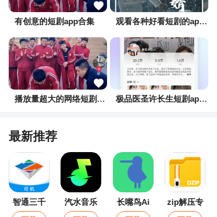
- 自选优化：检项任意搭配，满减立省，轻松定
有创意的短剧app合集
观看各种好看短剧的app合集
制你的专属体检；
- 体验优化：分院标识更清晰，套餐价格展示更
直观；
健康路上，我们始终陪伴。期待您的点赞与宝
贵建议~
播放量超大的网络短剧app合集
极品医圣许长生短剧app合集
最新推荐
智通三千
汽水音乐
长嘴鸟Ai
zip解压专
司机
背诵
家