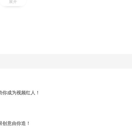
展开
助你成为视频红人！
限创意由你造！