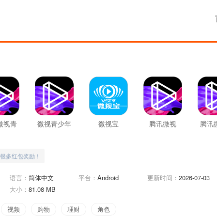
微视青
微视青少年
微视宝
腾讯微视
腾讯
年版
版
限金
很多红包奖励！
语言：
简体中文
平台：
Android
更新时间：
2026-07-03
大小：
81.08 MB
视频
购物
理财
角色