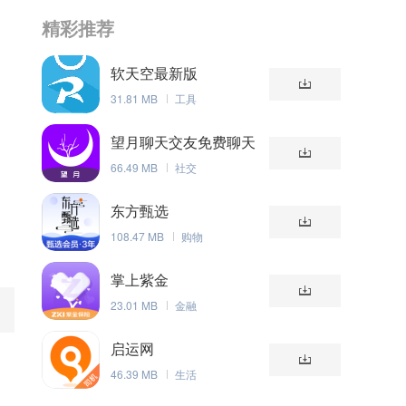
精彩推荐
软天空最新版
31.81 MB
工具
望月聊天交友免费聊天
版
66.49 MB
社交
东方甄选
108.47 MB
购物
掌上紫金
23.01 MB
金融
启运网
46.39 MB
生活