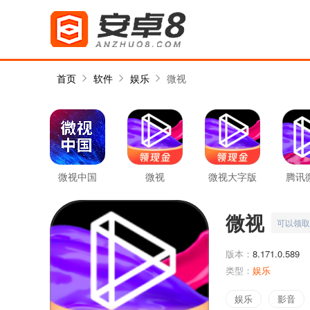
首页
软件
娱乐
微视
微视中国
微视
微视大字版
腾讯
少
微视
可以领取
版本：
8.171.0.589
类型：
娱乐
娱乐
影音