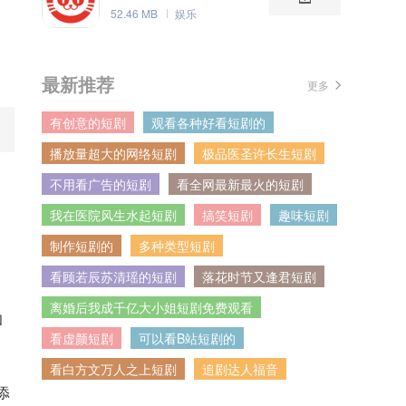
52.46 MB
娱乐
最新推荐
更多
有创意的短剧
观看各种好看短剧的
播放量超大的网络短剧
极品医圣许长生短剧
不用看广告的短剧
看全网最新最火的短剧
我在医院风生水起短剧
搞笑短剧
趣味短剧
制作短剧的
多种类型短剧
看顾若辰苏清瑶的短剧
落花时节又逢君短剧
离婚后我成千亿大小姐短剧免费观看
和
看虚颜短剧
可以看B站短剧的
看白方文万人之上短剧
追剧达人福音
添