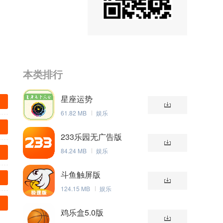
本类排行
星座运势
61.82 MB
娱乐
233乐园无广告版
84.24 MB
娱乐
斗鱼触屏版
124.15 MB
娱乐
鸡乐盒5.0版