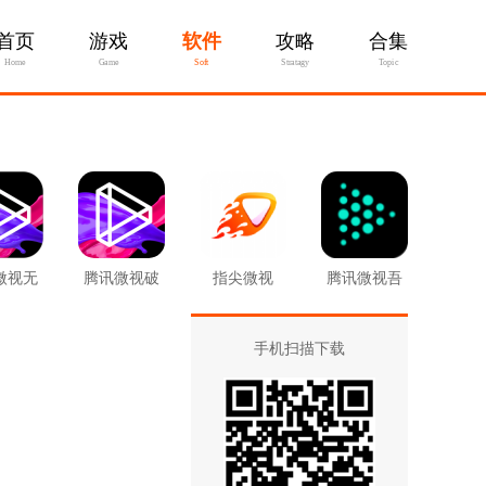
首页
游戏
软件
攻略
合集
Home
Game
Soft
Stratagy
Topic
微视无
腾讯微视破
指尖微视
腾讯微视吾
币版
解版
爱破解版
手机扫描下载