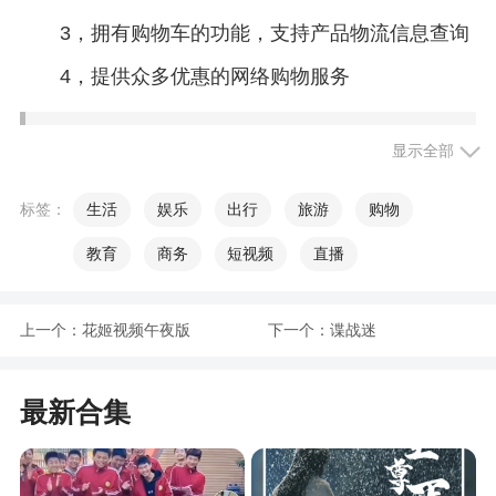
3，拥有购物车的功能，支持产品物流信息查询
4，提供众多优惠的网络购物服务
软件特色
显示全部
1、搜索简单，在搜索栏里面搜索产品非常方便
标签：
生活
娱乐
出行
旅游
购物
2、这个平台还可以一键切换换买家卖家的身
教育
商务
短视频
直播
份，非常实用
3、结合现有农购平台，我们整合了农业行业属
上一个：
花姬视频午夜版
下一个：
谍战迷
性和痛点，突破传统创新，切合社会所需，独创了
可持续性发展的现代农业在线平台。其先进性和核
最新合集
心竞争力深受业内人士好评和积极推荐使用
4、它是集专业且具前瞻性的农业分类、双通道
实时音视频生产基地监管、订单式农购、盯窗农购