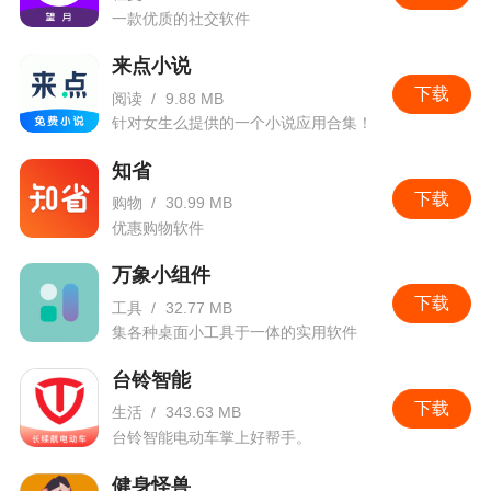
一款优质的社交软件
来点小说
下载
阅读
/
9.88 MB
针对女生么提供的一个小说应用合集！
知省
下载
购物
/
30.99 MB
优惠购物软件
万象小组件
下载
工具
/
32.77 MB
集各种桌面小工具于一体的实用软件
台铃智能
下载
生活
/
343.63 MB
台铃智能电动车掌上好帮手。
健身怪兽