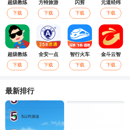
超级教练
方特旅游
闪剪
元道经纬
软件还是网上购物的短板，拥有独特的网络运营模
相机
下载
下载
下载
下载
式，欢迎随时下载
更新日志
·-----
超级教练
全安一点
智行火车
金斗云智
· 优化一些问题
最新版
通
票
投
下载
下载
下载
下载
最新排行