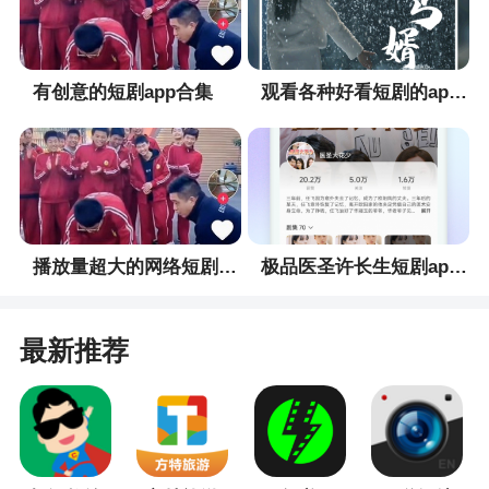
带动观光休闲农业、双通道实时音视频圈子互动营
销、农技教育直播等为一体的在线农购系统B2B2C
平台
有创意的短剧app合集
观看各种好看短剧的app合集
5、双通道实时视频朋友圈互动营销方式
小编评价
1、丰富的功能模块，简单清晰的软件界面，实
播放量超大的网络短剧app合集
极品医圣许长生短剧app合集
时更新的生活小常识，你还在等什么？赶快来下载
体验吧
最新推荐
2、软件主要为用户提供最新农业相关资讯，提
供各类教育教程提高农户技术素质，推进农业发
展，还等什么
3、为你提供优质的产品与服务体验，有很多新
鲜的农产品，网购非常的发达，但是农产品的购物