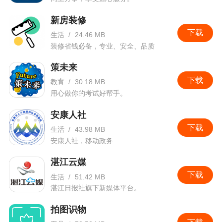
新房装修
下载
生活
/
24.46 MB
装修省钱必备，专业、安全、品质
策未来
下载
教育
/
30.18 MB
用心做你的考试好帮手。
安康人社
下载
生活
/
43.98 MB
安康人社，移动政务
湛江云媒
下载
生活
/
51.42 MB
湛江日报社旗下新媒体平台。
拍图识物