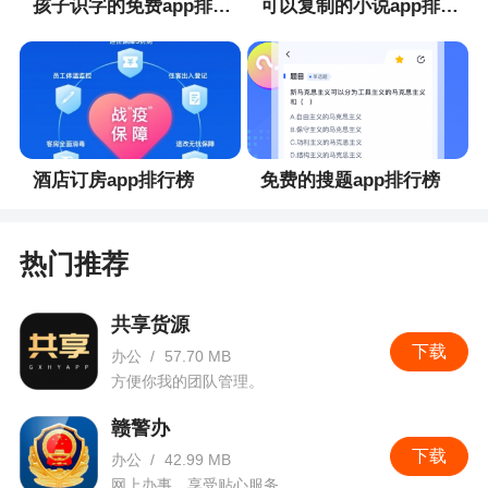
孩子识字的免费app排行榜
可以复制的小说app排行榜
酒店订房app排行榜
免费的搜题app排行榜
热门推荐
共享货源
下载
办公
/
57.70 MB
方便你我的团队管理。
赣警办
下载
办公
/
42.99 MB
网上办事，享受贴心服务。