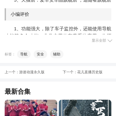
5、天猫店：爱车安车品旗舰店 ；追随者旗舰店
小编评价
1、功能强大，除了车子监控外，还能使用导航
功能等多个功能，非常实用的车载系统应用。你还
显示全部
等什么，赶紧来下载吧
2、用户可以通过这款软件同时定位多辆汽车，
标签：
导航
安全
辅助
了解汽车的所在位置以及停靠的时间等等，还有详
细的定位显示在地图上，更加一目了然，同时用户
上一个：
游迷动漫永久版
下一个：
花儿直播历史版
也可以通过手机来远程控制汽车，在发生危险情况
的时候一键报警，让出行更加安全
最新合集
更新日志
1、修复版本BUG