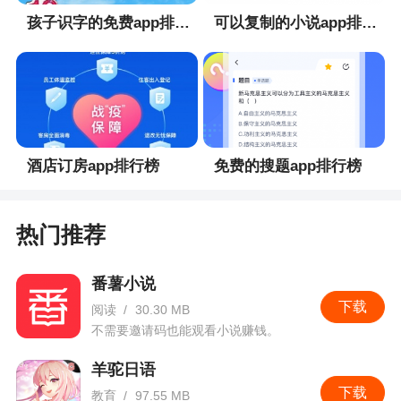
孩子识字的免费app排行榜
可以复制的小说app排行榜
酒店订房app排行榜
免费的搜题app排行榜
热门推荐
番薯小说
下载
阅读
/
30.30 MB
不需要邀请码也能观看小说赚钱。
羊驼日语
下载
教育
/
97.55 MB