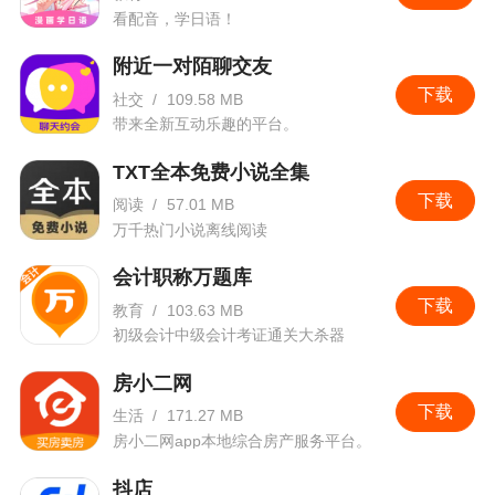
看配音，学日语！
附近一对陌聊交友
下载
社交
/
109.58 MB
带来全新互动乐趣的平台。
TXT全本免费小说全集
下载
阅读
/
57.01 MB
万千热门小说离线阅读
会计职称万题库
下载
教育
/
103.63 MB
初级会计中级会计考证通关大杀器
房小二网
下载
生活
/
171.27 MB
房小二网app本地综合房产服务平台。
抖店