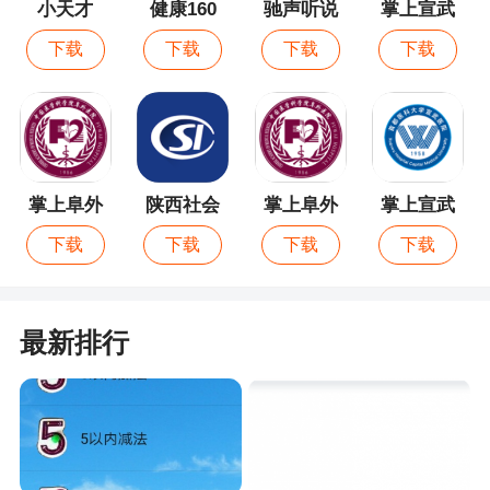
小天才
健康160
驰声听说
掌上宣武
在线最新
医院最新
下载
下载
下载
下载
版
版
掌上阜外
陕西社会
掌上阜外
掌上宣武
医院最新
保险
医院
医院
下载
下载
下载
下载
版
最新排行