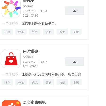
赚钱圈
Android
34.85 MB
1.1.3
2024-03-16
一句话推荐：
靠谱兼职任务赚钱平台。
生活
娱乐
出行
旅游
购物
美食
运动
闲时赚钱
Android
89.13 MB
6.8.7
2024-05-31
一句话推荐：
让更多人利用空闲时间去赚钱，用自身的
社交
娱乐
通讯
导航
金融
主题
技能去赚钱
影音
走步走路赚钱