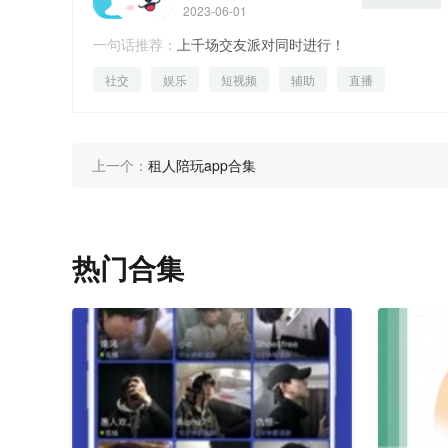
2023-06-01
一句话推荐：
上千场交友派对同时进行！
社交
娱乐
短视频
辅助
直播
美化
上一个：
租人陪玩app合集
热门合集