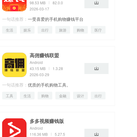
98.53 MB
82.0.0
2026-03-17
一句话推荐：
一受喜爱的手机购物赚钱平台
生活
娱乐
出行
旅游
购物
医疗
商务
办公
美化
即时
高佣赚钱联盟
Android
43.15 MB
1.3.28
2026-03-29
一句话推荐：
优质的手机购物工具。
工具
生活
购物
金融
设计
出行
母婴
多多视频赚钱版
Android
116.36 MB
5.27.5