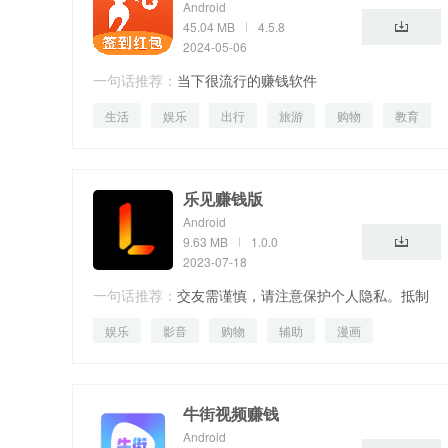
Android
45.04 MB
4.5.8
2024-05-06
一句话推荐：
当下很流行的赚钱软件
生活
娱乐
出行
旅游
购物
教育
视频
乐见赚钱版
Android
9.63 MB
1.0.0
2023-07-18
一句话推荐：
交友需谨慎，请注意保护个人隐私。抵制
娱乐
影音
购物
辅助
漫画
粗俗语言，共创文明网络环境。
牛街视频赚钱
Android