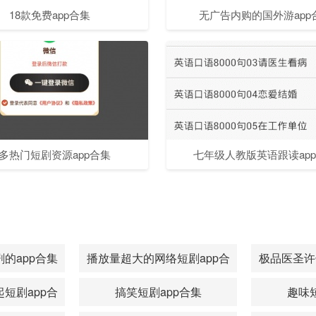
18款免费app合集
无广告内购的国外游app
多热门短剧资源app合集
七年级人教版英语跟读ap
的app合集
播放量超大的网络短剧app合
极品医圣许
集
短剧app合
搞笑短剧app合集
趣味短