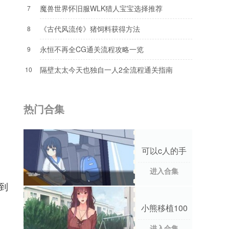
魔兽世界怀旧服WLK猎人宝宝选择推荐
7
《古代风流传》猪饲料获得方法
8
永恒不再全CG通关流程攻略一览
9
隔壁太太今天也独自一人2全流程通关指南
10
热门合集
可以c人的手
游合集
进入合集
到
小熊移植100
款手游合集
进入合集