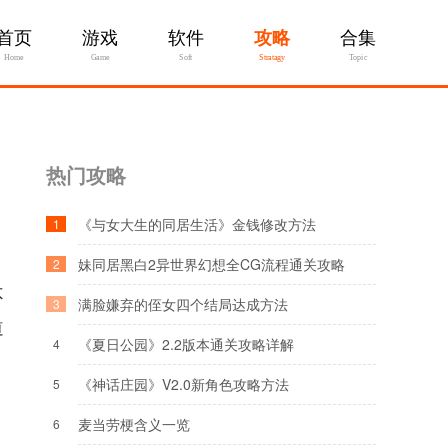
首页
游戏
软件
攻略
合集
Home
Game
Soft
Stratagy
Topic
热门攻略
《与女大生的同居生活》金钱修改方法
1
妹同居黑白2异世界幻想全CG流程通关攻略
2
不
满脸嫌弃的侄女四个结局达成方法
3
道
《夏日公园》2.2版本通关攻略详解
4
《神话庄园》V2.0新角色攻略方法
5
麦当劳梗含义一览
6