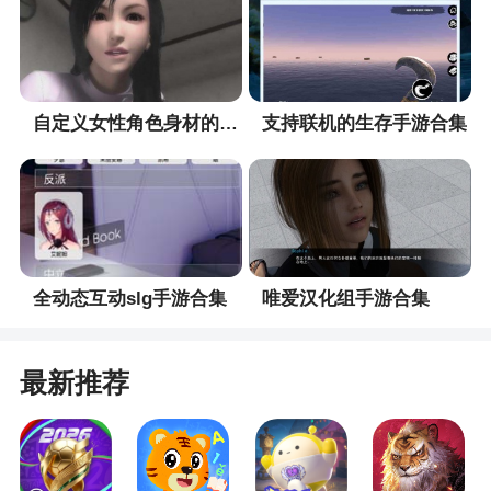
和攻速，衣服的防御。
装备的基础属性值是随机的，可以对蓝/红/紫装
进行基础洗炼，洗炼将重新随机生成装备的基础属
自定义女性角色身材的手游合集
支持联机的生存手游合集
性值。
基础洗炼需要消耗念珠，消耗个数根据装备颜
色和等级而不同。
5、装备强化
使用吴山石对装备进行强化可提高装备的基础
全动态互动slg手游合集
唯爱汉化组手游合集
属性,强化等级为1-20级。
1级吴山石可强化从未强化的装备。
最新推荐
2级吴山石可强化1级装备。
……