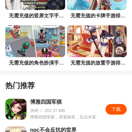
6、超自由的战斗方式，神兵、萌宠，坐骑等你
养成
无需充值的竖屏文字手游排行榜
无需充值的卡牌手游排行榜
小编评价
1、华丽校园时装，清新活泼唤回青春校园回忆
2、游戏由端游新倩女幽魂移植改编，游戏在画
无需充值的角色扮演手游排行榜
无需充值的放置手游排行榜
风和剧情上基本承袭了端游的风格
3、这款游戏还原了倩女幽魂端由的经典玩法，
热门推荐
绚丽的画面和经典场景再现能够让大家在手机上体
验到端由的乐趣，当然游戏也保留了很多端由的特
博雅四国军棋
色，给大家带来一场全新的玄幻游戏体验
下载
休闲
/
202.37 MB
4、不仅融合了经典的神鬼故事，还将微微一笑
博雅四国军棋，界面精美，玩法丰富
中的红衣女刀客和白衣琴师等职业加入，带给大家
npc不会反抗的世界
全新的游戏体验，各种趣味故事，彩蛋剧情等你来