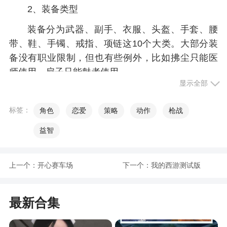
2、装备类型
装备分为武器、副手、衣服、头盔、手套、腰
带、鞋、手镯、戒指、项链这10个大类。大部分装
备没有职业限制，但也有些例外，比如拂尘只能医
师使用，扇子只能魅者使用。
显示全部
3、耐久度
标签：
角色
恋爱
策略
动作
枪战
装备的耐久度类似这样显示：230/300。第一个
数字表示装备的当前耐久度，第二个数字表示耐久
益智
度上限,装备的当前耐久度会随着使用而不断下降。
当耐久度下降到0，该装备就不能使用了。玩家可以
上一个：
开心赛车场
下一个：
我的西游测试版
点击该装备进行修复,在设置中选中自动修复耐久
度，将会自动修复低耐久度的装备。
最新合集
4、装备洗炼
每个部位的装备都有基础属性，如武器的攻击