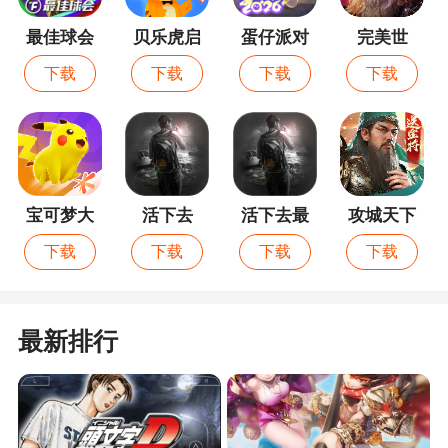
20级吴山石可强化19级装备。
最佳球会
贝乐虎启
蛋仔派对
完美世
如果玩家对当前的升级不满意，可通过补缀重
蒙
界：诸神
新强化。
下载
下载
下载
下载
之战
游戏特色
1、引入全新职业，助力玩家征战三界
宝可梦大
活下去
活下去最
攻城天下
2、丰富的情侣任务等你完成，说不定还能交到
集结
新版
真实的女朋友哦
下载
下载
下载
下载
3、唯美大气的画面，多款地图场景可供玩家组
队打boss，获得神器，也可以和好友欣赏美景
最新排行
4、无差别顶级赛事全民争霸赛，0元打造大神
号，分50万现金奖
5、超畅快5v5抢断射门 网红颠球动作秒变球星