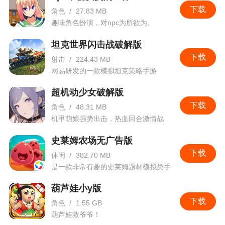
下载
角色
/
27.83 MB
解锁，高度自由的江湖世界，给你一场视觉盛宴
趣味角色扮演，对npc为所欲为。
5、倩女幽魂是网易游戏2016年重磅推出的手
坦克世界闪击战破解版
游，由新晋男神杨洋代言，超大规模的宣传可见网
下载
射击
/
224.43 MB
易对此款游戏的重视。游戏画风玄幻唯美，透露着
网易研发的一款模拟坦克策略手游
浓浓的古风，绚丽的打斗效果，超高画质带给你全
新的震撼感受，古风迷们千万不要错过这款手游哦
超机动少女破解版
下载
角色
/
48.31 MB
更新日志
机甲萌娘强势出击，热血回合激情战
斗。
史莱姆农场无广告版
圣光暗夜，真爱无畏！七夕活动邀君共赴宿命
下载
休闲
/
382.70 MB
之约，爱可平山海，跨天堑。家园筑梦，巧绘清
是一款非常有趣的史莱姆题材模拟类手
凉，全新家园设计大赛开幕，看匠心巧手共筑消夏
游
胜境！怨憎重会，皆有因果，绛雪元霜玩法全新迭
葫芦娃小y版
代，诛灭妖邪，豪礼共享！乾坤有灵，本源觉醒，
下载
角色
/
1.55 GB
灵兽技能上新本源技能，全能强化，攻守皆强！破
葫芦娃救爷爷！