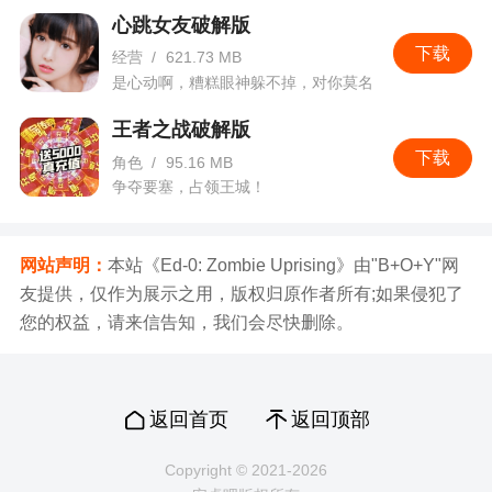
浪入云，飒爽在心，功夫主题时装拳骨无双惊艳登
心跳女友破解版
场，伴你夏日任逍遥！
下载
经营
/
621.73 MB
是心动啊，糟糕眼神躲不掉，对你莫名
重点新闻
的心跳。
王者之战破解版
下载
指尖传承三界绽放！倩女手游匠心联动非遗绒
角色
/
95.16 MB
争夺要塞，占领王城！
鸟大师
火种计划新篇开启，【燕京志·绒鸟纪】纪录片
网站声明：
本站《Ed-0: Zombie Uprising》由"B+O+Y"网
《永不凋零的绒花》上线！倩女幽魂联动非遗北京
友提供，仅作为展示之用，版权归原作者所有;如果侵犯了
绒鸟（绒花）代表性传承人【蔡志伟】，推出专属
您的权益，请来信告知，我们会尽快删除。
绒兔作品《秋月无边》。软萌绒兔倚月垂钓，融入
巧思指尖绽放。同时倾心打造同款永久联名背饰外
观上架三界！倩女手游以游戏为载体，邀你共赴璀
返回首页
返回顶部
璨文化之约。
Copyright © 2021-2026