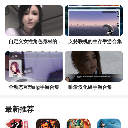
技能：
黄忠：一箭穿心----对地方一名单位造成伤害，
需要蓄力0.75回合
后排下路弓箭手：普通射击，对一名单位造成
自定义女性角色身材的手游合集
支持联机的生存手游合集
较低伤害。
进攻特性：
前排三个弓箭手：优先攻击后排中路
后排上路弓箭手：优先攻击后排中路
全动态互动slg手游合集
唯爱汉化组手游合集
后排下路弓箭手：优先攻击前排下路
对战思路：
最新推荐
1、四个弓箭手的的进攻特性均为优先攻击后排
中路，因此刘备可以放在后排中路使用防御来吸收