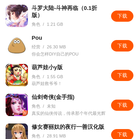
2、随着剧情的发展，也为满足玩家对艾莉斯坦
斗罗大陆-斗神再临（0.1折
大陆的好奇，研发组会定期更新剧情（偶尔还会有
版）
下载
小惊喜哦(*^▽^*)↑）
角色
/
1.21 GB
卡牌收集
3、姬魔恋战纪是一款让玩家自己体验，自己享
Pou
受的游戏，游戏中没有排行榜、没有玩家之间的竞
下载
经营
/
26.30 MB
争，也没有聊天系统
你会怎样DIY自己的POU
4、合理配合兵种将能战胜强大的对手
葫芦娃小y版
5、养成类的rpg游戏，玩法丰富多样
下载
角色
/
1.55 GB
葫芦娃救爷爷！
小编评价
仙剑奇侠(金手指)
下载
角色
/
未知
1、这款游戏玩家将扮演救世主来拯救世界，顺
真实的仙侠传说，传承那个年代最光辉
带开后宫收妹子，给玩家带来最YY的游戏体验
的记忆。
修女赛丽奴的夜行一善汉化版
2、游戏以架空的世界为背景，讲述了一个失忆
下载
角色
/
28.91 MB