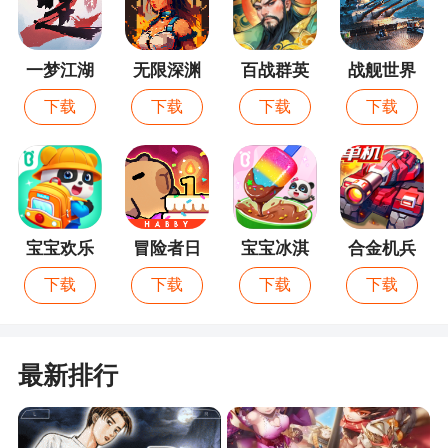
伤害。
2、后排下路的的弓箭手伤害很低，速度很快，
一梦江湖
无限深渊
百战群英
战舰世界
可以给我方战姬提供能量回复，因此可以把攻击力
闪击战
下载
下载
下载
下载
高的战姬放到前排下路（建议放关羽）
3、黄忠蓄力攻击很强，可以于吉和华佗前期需
要尽量多的耗她血来减少她的攻击伤害。
站位安排：
宝宝欢乐
冒险者日
宝宝冰淇
合金机兵
前排上路：张飞
教室
记
淋工厂
下载
下载
下载
下载
前排中路：艾斯
前排下路：关羽
最新排行
后排上路：于吉
后排中路：刘备