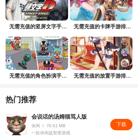
后排下路：华佗
关卡攻略：
无需充值的竖屏文字手游排行榜
无需充值的卡牌手游排行榜
1、第一轮全力输出即可，记住让于吉给黄忠上
毒，华佗攻击黄忠，刘备防御即可。
2、第二轮开始华佗注意回复刘备兵力，艾斯使
用嗜血魔斩进行兵力回复，于吉攻击黄忠。前排弓
箭手让张飞和关羽清理即可。
无需充值的角色扮演手游排行榜
无需充值的放置手游排行榜
3、第三轮全力攻击黄忠，清理残兵即可轻松过
关。
热门推荐
游戏特色
会说话的汤姆猫骂人版
1、游戏采用回合制战斗系统，总体分为布阵和
下载
休闲
/
70.61 MB
战斗两个阶段
一款休闲益智类游戏