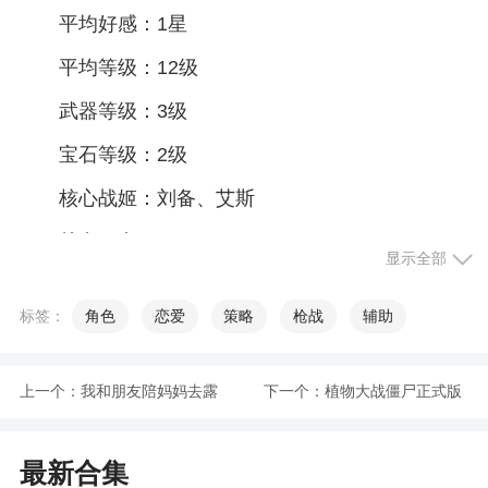
平均好感：1星
平均等级：12级
武器等级：3级
宝石等级：2级
核心战姬：刘备、艾斯
关卡要点：
显示全部
1、本关卡敌方单位均为弓箭手，且都有攻击特
性，因此主要依靠刘备来吸收伤害。
标签：
角色
恋爱
策略
枪战
辅助
2、黄忠的蓄力攻击伤害不低，因此尽量消耗黄
忠血量来降低伤害。
上一个：
我和朋友陪妈妈去露
下一个：
植物大战僵尸正式版
对战单位：
营V1.022版
最新合集
黄忠、弓箭兵*5