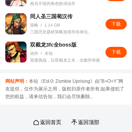
的男子与一群性格迥异的战姬们之间的恋爱故事，
相当不错的角色扮演佳作
游戏内容丰富，主打回合战斗玩法
同人圣三国蜀汉传
3、在这款galgame中，你又将扮演一个想要成
下载
策略
/
1.14 GB
为正义的伙伴（手动划掉）……的红毛青年
三国历史题材策略游戏等你来玩。
4、玩了有1个多月，结果还是靠着活动才从15
双截龙3fc全boss版
级冲到21级。。。听说别的新人都40多级了。。。
下载
动作
/
未知
恐怖如斯。
迎接挑战，以双截龙之名，击败所有敌
人
5、希尔：玩了一下感觉不错，昨天晚上下的，
剧情和战斗系统都很新颖，就是老是被黑客攻击是
网站声明：
本站《Ed-0: Zombie Uprising》由"B+O+Y"网
为什么？本来准备通宵的，结果通到一半就炸了，
友提供，仅作为展示之用，版权归原作者所有;如果侵犯了
感谢黑客让我健康生活，我特么谢谢您嘞
您的权益，请来信告知，我们会尽快删除。
更新日志
返回首页
返回顶部
贾诩好感度上升至8心