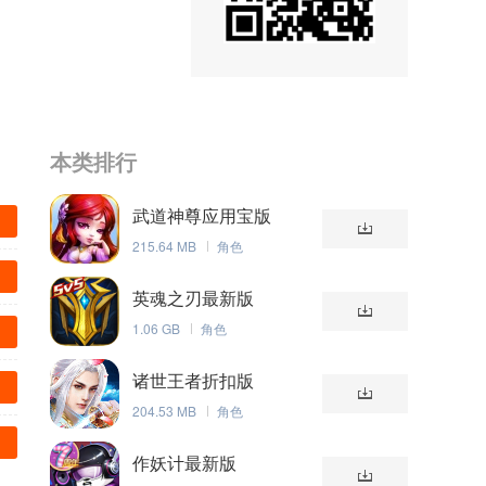
本类排行
武道神尊应用宝版
215.64 MB
角色
英魂之刃最新版
1.06 GB
角色
诸世王者折扣版
204.53 MB
角色
作妖计最新版