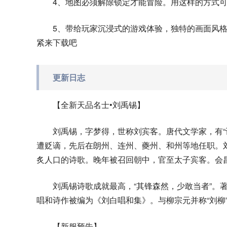
4、地图必须解除锁定才能冒险。用这样的方式
5、带给玩家沉浸式的游戏体验，独特的画面风
紧来下载吧
更新日志
【全新天品名士•刘禹锡】
刘禹锡，字梦得，世称刘宾客。唐代文学家，有“
遭贬谪，先后在朗州、连州、夔州、和州等地任职。
炙人口的诗歌。晚年被召回朝中，官至太子宾客。会
刘禹锡诗歌成就最高，“其锋森然，少敢当者”。
唱和诗作被编为《刘白唱和集》。与柳宗元并称“刘柳”
【新服预告】