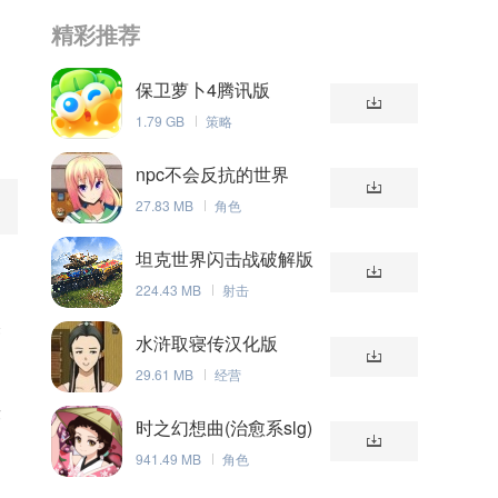
精彩推荐
保卫萝卜4腾讯版
1.79 GB
策略
npc不会反抗的世界
27.83 MB
角色
坦克世界闪击战破解版
224.43 MB
射击
然
水浒取寝传汉化版
29.61 MB
经营
舞
时之幻想曲(治愈系slg)
941.49 MB
角色