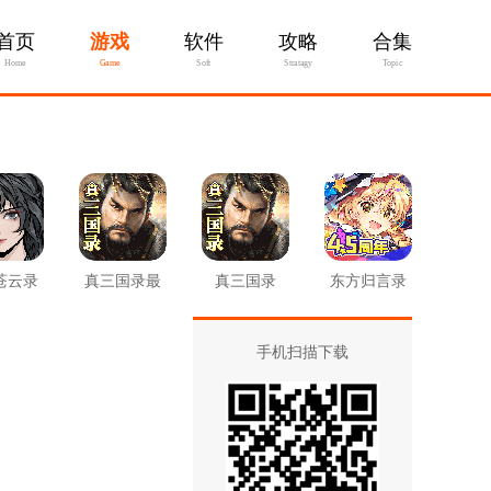
首页
游戏
软件
攻略
合集
Home
Game
Soft
Stratagy
Topic
苍云录
真三国录最
真三国录
东方归言录
新版
手机扫描下载