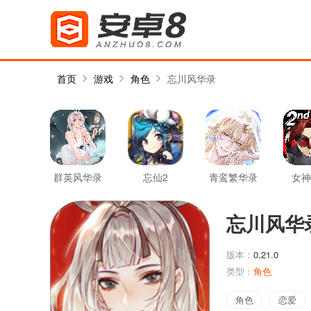
首页
游戏
角色
忘川风华录
群英风华录
忘仙2
青鸾繁华录
女神
录：
忘川风华
版本：
0.21.0
类型：
角色
角色
恋爱