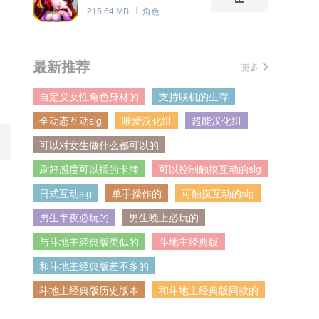
215.64 MB
角色
最新推荐
更多
自定义女性角色身材的
支持联机的生存
全动态互动slg
唯爱汉化组
超能汉化组
可以对女生做什么都可以的
刷好感度可以插的卡牌
可以控制触摸互动的slg
日式互动slg
单手操作的
可触摸互动的slg
男生半夜必玩的
男生晚上必玩的
与斗地主经典版类似的
斗地主经典版
和斗地主经典版差不多的
斗地主经典版历史版本
和斗地主经典版同款的