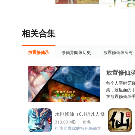
相关合集
放置修仙录
修仙异闻录历史
放置修仙录所有
放置修仙
每个人平时无
集，这里面的
在放置修仙录
永恒修仙（0.1折凡人修
310.09 MB
角色
仙）
打造专属你的特色修仙之
旅！