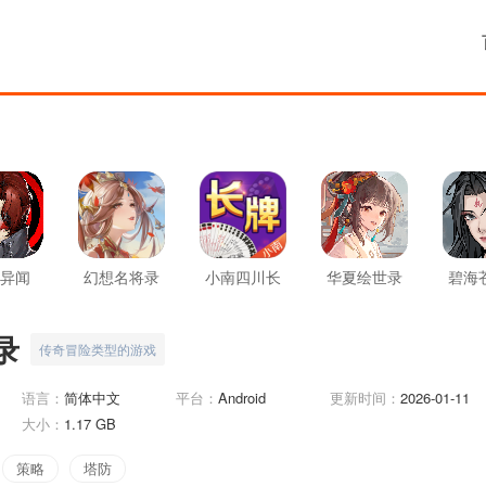
异闻
幻想名将录
小南四川长
华夏绘世录
碧海
夜幕魅
牌
影
录
传奇冒险类型的游戏
语言：
简体中文
平台：
Android
更新时间：
2026-01-11
大小：
1.17 GB
策略
塔防