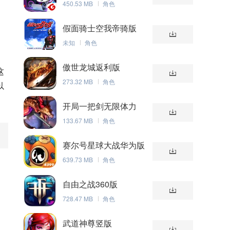
450.53 MB
角色
假面骑士空我帝骑版
未知
角色
傲世龙城返利版
这
273.32 MB
角色
以
开局一把剑无限体力
133.67 MB
角色
赛尔号星球大战华为版
639.73 MB
角色
自由之战360版
728.47 MB
角色
武道神尊竖版