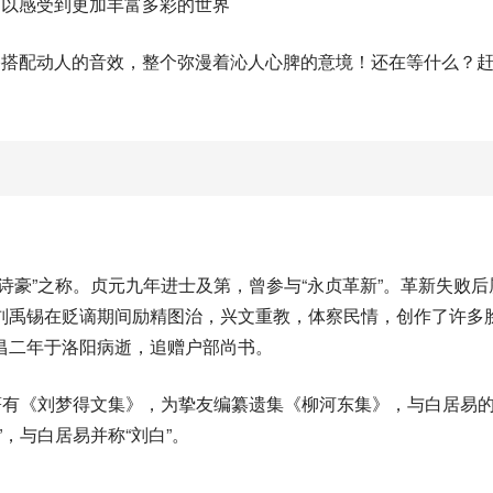
可以感受到更加丰富多彩的世界
格搭配动人的音效，整个弥漫着沁人心脾的意境！还在等什么？
诗豪”之称。贞元九年进士及第，曾参与“永贞革新”。革新失败后
刘禹锡在贬谪期间励精图治，兴文重教，体察民情，创作了许多
昌二年于洛阳病逝，追赠户部尚书。
著有《刘梦得文集》，为挚友编纂遗集《柳河东集》，与白居易
，与白居易并称“刘白”。