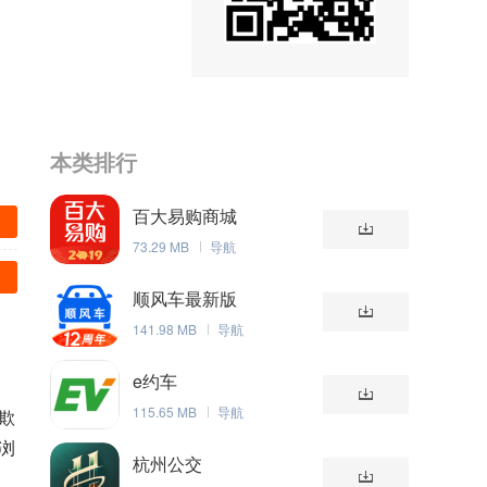
本类排行
百大易购商城
73.29 MB
导航
顺风车最新版
141.98 MB
导航
e约车
115.65 MB
导航
欺
浏
杭州公交