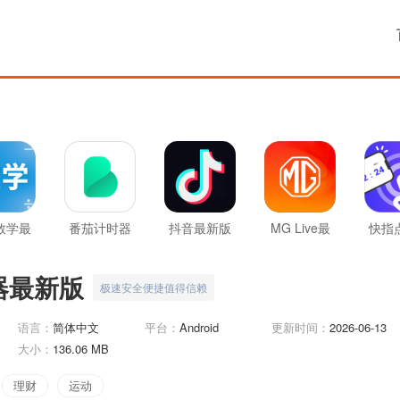
数学最
番茄计时器
抖音最新版
MG Live最
快指
版
新版
器最新版
极速安全便捷值得信赖
语言：
简体中文
平台：
Android
更新时间：
2026-06-13
大小：
136.06 MB
理财
运动