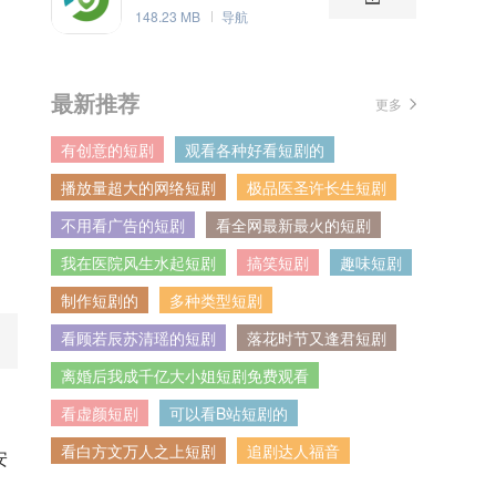
148.23 MB
导航
最新推荐
更多
有创意的短剧
观看各种好看短剧的
播放量超大的网络短剧
极品医圣许长生短剧
不用看广告的短剧
看全网最新最火的短剧
我在医院风生水起短剧
搞笑短剧
趣味短剧
制作短剧的
多种类型短剧
看顾若辰苏清瑶的短剧
落花时节又逢君短剧
离婚后我成千亿大小姐短剧免费观看
看虚颜短剧
可以看B站短剧的
看白方文万人之上短剧
追剧达人福音
安