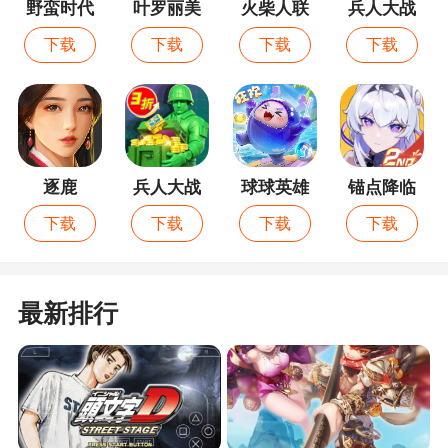
野蛮时代
叶罗丽美
火柴人联
兵人大战
颜公主
盟3
最新版
下载
下载
下载
下载
逐鹿
兵人大战
球球英雄
锚点降临
下载
下载
下载
下载
最新排行