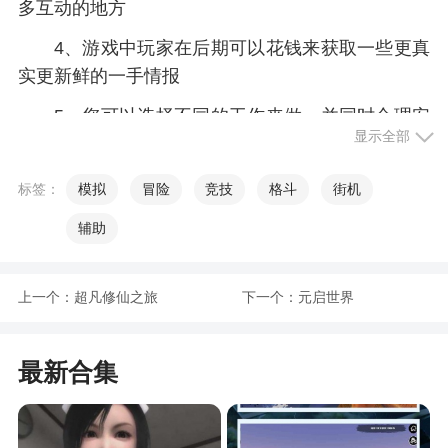
多互动的地方
4、游戏中玩家在后期可以花钱来获取一些更真
实更新鲜的一手情报
5、您可以选择不同的工作来做，并同时合理安
显示全部
排主角的日常开支
6、这里每个玩家都可以不断的获得适合自己的
标签：
模拟
冒险
竞技
格斗
街机
玩法
辅助
小编评价
上一个：
超凡修仙之旅
下一个：
元启世界
1、游戏中有很多不同的场景，每个场景都有很
多可以交互的地方
最新合集
2、这款游戏的玩法还是很容易的，在游戏中，
你将化身公司的老板，你需要根据游戏的设置来经
营自己的公司，想要公司变大变强就需要你充分的