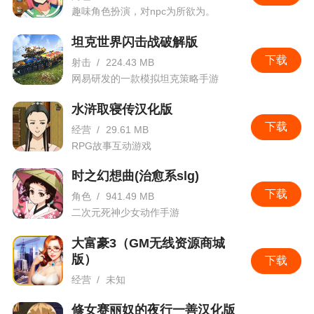
趣味角色扮演，对npc为所欲为。
坦克世界闪击战破解版
下载
射击
/
224.43 MB
网易研发的一款模拟坦克策略手游
水浒取寝传汉化版
下载
经营
/
29.61 MB
RPG故事互动游戏
时之幻想曲(治愈系slg)
下载
角色
/
941.49 MB
二次元死神少女动作手游
大富豪3（GM无线资源商城
版）
下载
经营
/
未知
养小秘，开豪车，千人羡慕，也是没有硝烟的战场！
修女赛丽奴的夜行一善汉化版