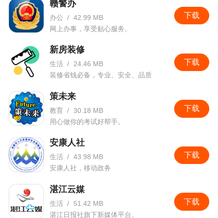
赣警办
下载
办公
/
42.99 MB
网上办事，享受贴心服务。
新房装修
下载
生活
/
24.46 MB
装修省钱必备，专业、安全、品质
策未来
下载
教育
/
30.18 MB
用心做你的考试好帮手。
安康人社
下载
生活
/
43.98 MB
安康人社，移动政务
湛江云媒
下载
生活
/
51.42 MB
湛江日报社旗下新媒体平台。