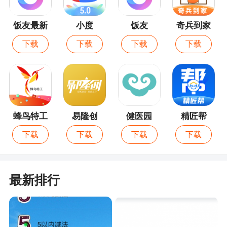
饭友最新
小度
饭友
奇兵到家
版
最新版
下载
下载
下载
下载
蜂鸟特工
易隆创
健医园
精匠帮
下载
下载
下载
下载
最新排行