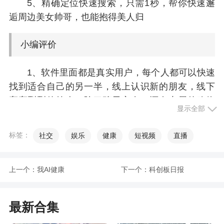
5、精确定位快速搜索，只需1秒，帮你快速邂
逅周边美女帅哥，也能抱得美人归
小编评价
1、软件里面都是真实用户，每个人都可以快速
找到适合自己的另一半，线上认识新的朋友，线下
轰轰烈烈的约会，除了聊天交友，还有专属的购物
显示全部
中心
2、用户可以在线浏览技能信息，选择自己需要
标签：
社交
娱乐
健康
短视频
直播
的技能服务，绝对就像滴滴打车一样随叫随到，为
您提供优质的技能服务
上一个：
我AI健康
下一个：
科创板日报
最新合集