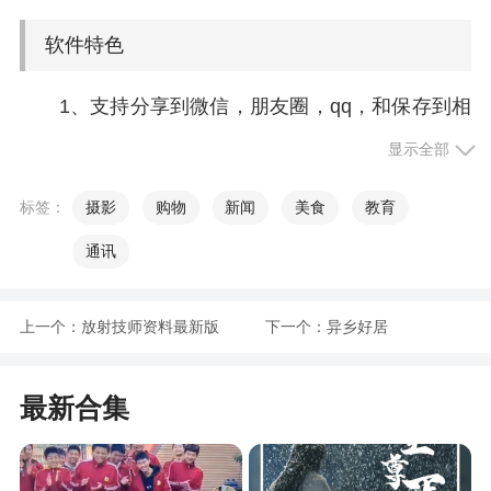
软件特色
1、支持分享到微信，朋友圈，qq，和保存到相
册
显示全部
2、快速去水印。真的很快，手指涂抹就能去掉
标签：
摄影
购物
新闻
美食
教育
3、高级去水印。比较高级，速度慢一些，但是
通讯
能够去掉一些复杂背景上的水印
4、涂鸦去水印，有些只想用单一颜色改掉，那
上一个：
放射技师资料最新版
下一个：
异乡好居
直接用手指在照片上涂鸦好了
小编评价
最新合集
1、水印王，让你的图片属于你自己。自己拍出
的照片怕被别人盗用？自己花钱设计的logo被别人盗