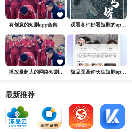
取？那就加个水印吧。轻轻松松一键加上水印，再
也不怕图片被盗用。更有批量加水印功能，一次300
张轻松解决
有创意的短剧app合集
观看各种好看短剧的app合集
2、玉含：这个软件太好用了，功能很强大，谢
谢做此软件的师傅，你辛苦了
3、不管是文字水印，图片水印，还是模版水
印，贴纸水印都支持，想要把自己的东西加上水
印，就赶紧来下载吧
播放量超大的网络短剧app合集
极品医圣许长生短剧app合集
更新日志
最新推荐
1、支持视频盲水印。
2、支持水印变形，全屏水印。
3、支持今日水印相机。