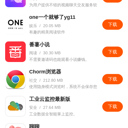
为用户提供不错的视频聊天交友服务软
件。
one一个就够了yg11
下载
娱乐
/
20.05 MB
有趣的精美阅读软件
番薯小说
下载
阅读
/
30.30 MB
不需要邀请码也能观看小说赚钱。
Chorm浏览器
下载
社交
/
212.80 MB
使用隐身模式浏览时，系统不会保存您
的任何浏览记录！
工业云监控最新版
下载
安全
/
27.64 MB
工业数据全智能掌上监控。
聊聊