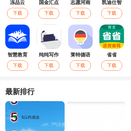
冻品云
国金汇点
志愿河南
凯迪仕智
期权
能
下载
下载
下载
下载
智慧教育
纯纯写作
莱特德语
省省
学习背单
下载
下载
下载
下载
词
最新排行