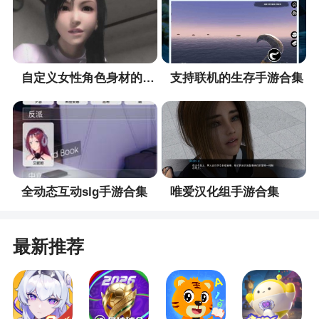
战术阵型，利用不同枪娘的特性及技能进行协同作
战，对战场局势进行精准把握
3、各具职业特色的次世代人形等待您下达指
令。搜寻他们的身影，扩大“流亡者”队伍的规模，多
自定义女性角色身材的手游合集
支持联机的生存手游合集
元化培养您中意的人形们，辅助他们突破心智枷锁
的束缚，甚至发掘他们不为人知的过去嘘，这是只
属于你们彼此之间的秘密
4、精彩！战斗场面与人物招式精心设计
全动态互动slg手游合集
唯爱汉化组手游合集
小编评价
1、战略部署多线推进，团队战术即刻运作，携
最新推荐
手女孩寻找铁的真相，完成永不放弃的誓言！游戏
创新采用“战术推进”和“实时作战”两种模式，既有战
略意义又有可操作性。国内外许多著名画家都加入