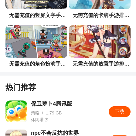
量较低），但好友支援梯队很有帮助……
无需充值的竖屏文字手游排行榜
无需充值的卡牌手游排行榜
更新日志
1.新增：“游玩指引”模块，指挥官可点击首页右
上角入口打开该界面查看当日可体验的各类游戏内
容。
无需充值的角色扮演手游排行榜
无需充值的放置手游排行榜
2.优化：限时关卡活动的活动兑换道具每日可获
取上限调整为累计可获取上限，若指挥官在活动开
热门推荐
启后当日获得的活动兑换道具未达到当日获取上
限，则对应剩余可获取数量将累计至第二天的获取
保卫萝卜4腾讯版
上限，最高可累计三天。
下载
策略
/
1.79 GB
3.优化：“机密商店”商品“新型火控元件”的每月
休闲塔防
可兑换次数由每月刷新调整为每月累计增加，若指
npc不会反抗的世界
挥官上月可兑换次数未使用完，对应剩余商品数量