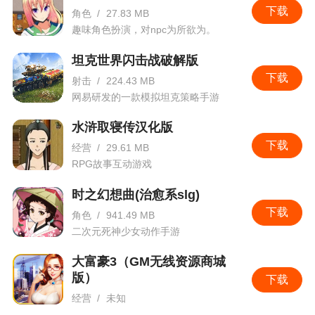
下载
角色
/
27.83 MB
和可兑换次数将累计至下个月。
趣味角色扮演，对npc为所欲为。
4.优化：部分界面中道具说明显示调整优化。
坦克世界闪击战破解版
5.优化：“每日事务”任务调整优化，原部分任务
下载
射击
/
224.43 MB
将在维护后被增改。
网易研发的一款模拟坦克策略手游
6.优化：部分界面中红点提示功能调整优化。
水浒取寝传汉化版
下载
7.优化：副官位置编辑功能调整优化，同一角色
经营
/
29.61 MB
RPG故事互动游戏
在作为单人副官和多人副官的一员时的对应位置将
被分别记录。
时之幻想曲(治愈系slg)
下载
8.优化：推送信息功能调整优化。
角色
/
941.49 MB
二次元死神少女动作手游
大富豪3（GM无线资源商城
版）
下载
经营
/
未知
养小秘，开豪车，千人羡慕，也是没有硝烟的战场！