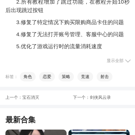
2.所有教程增加了跳过功能，在教程开始10秒
后出现跳过按钮
3.修复了特定情况下购买限购商品卡住的问题
4.修复了无法打开账号管理、客服中心的问题
5.优化了游戏运行时的流量消耗速度
6.开放了邮箱注册
显示全部
游戏特色
标签：
角色
恋爱
策略
竞速
射击
1、架构完整的世界观，游戏背景是面包房少女
上一个：
宝石消灭
下一个：
剑侠风云录
的衍生品，玩家将会带领着二次元少女们探索大战
之后的世界
最新合集
2、深度策略战斗系统：不同于传统卡牌游戏，
游戏采用的是战棋式战斗模式，玩家需要合理部署