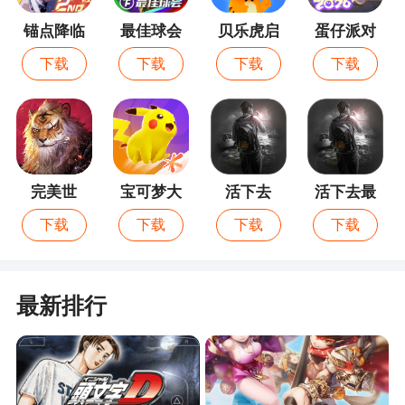
了他们的努力，数百位受欢迎的艺术家表达了他们
的爱和感情。这不仅是一场视听盛宴，也是战术女
锚点降临
最佳球会
贝乐虎启
蛋仔派对
蒙
孩对你的深深束缚
下载
下载
下载
下载
2、游戏有着自主战棋玩法和百种枪械人形等你
来收集，少女前线更有日服专属反和谐福利等你来
领取
3、少女前线对我来说最有意思的地方在于各种
完美世
宝可梦大
活下去
活下去最
枪支的收集以及部分地图关卡的推图策略。游戏本
界：诸神
集结
新版
下载
下载
下载
下载
身的内容丰富，立绘与建模十分优秀但并不属于卖
之战
肉游戏（滑稽）；小说类的剧情及一些与少女的互
动我觉得画龙点睛。专注于少女前线可以令人脱发
最新排行
也可以休养生息；可以作为天天开心枪场也能玩成
硬核策略推图。氪金要求偏低，皮肤作为氪金点按
喜好食用；欧皇海豹白嫖党零氪可以玩的很舒服。
更新方面每周一更，活动强度适中，每日邮箱有小
福利（滑稽）。联机互动内容较少，偏单机（耗流