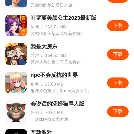
开启你的梦幻夏日之旅。
叶罗丽美颜公主2023最新版
下载
休闲
/
363.71 MB
各式稀有美颜套装等着你哦！
我是大房东
下载
经营
/
164.51 MB
经营这所公寓，天天来收租。
npc不会反抗的世界
下载
角色
/
27.83 MB
趣味角色扮演，对npc为所欲为。
会说话的汤姆猫骂人版
下载
休闲
/
70.61 MB
一款休闲益智类游戏
互动派对