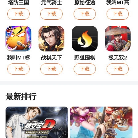
塔防三国
元气骑士
原始征途
我叫MT高
志Ⅱ
清版
下载
下载
下载
下载
我叫MT标
战棋天下
野狐围棋
极无双2
准版
下载
下载
下载
下载
最新排行