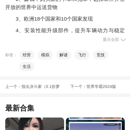
开放的世界中运送货物
3、欧洲18个国家和10个国家发现
4、安装性能升级部件，提升车辆动力与稳定
性，应对艰难地形
显示全部
5、参与线上货运大赛，与全球玩家竞技，争夺
标签：
经营
模拟
解谜
飞行
竞技
排行榜名次
生活
小编评价
上一个：
指尖决斗家（0.1折萝
下一个：
世界学霸2024版
1、和朋友们一起是最为刺激的，只要是大家喜
欢的模式可以肆意挑战
莉养成）
最新合集
2、玩家需要驾驶车辆穿越重重的关卡进行闯关
冒险，克服路上遇到的各种困难，将货物顺利送达
目的地。真实模拟各种路况以及糟糕的天气，让玩