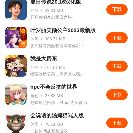
夏日传说20.16汉化版
下载
经营
/
29.01 MB
开启你的梦幻夏日之旅。
叶罗丽美颜公主2023最新版
下载
休闲
/
363.71 MB
各式稀有美颜套装等着你哦！
我是大房东
下载
经营
/
164.51 MB
经营这所公寓，天天来收租。
npc不会反抗的世界
下载
角色
/
27.83 MB
趣味角色扮演，对npc为所欲为。
会说话的汤姆猫骂人版
下载
休闲
/
70.61 MB
一款休闲益智类游戏