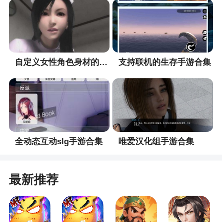
灭，所有的物品都是可以动手进行创造的，一个新
的世界在等待着你的开发，还能够和好友一起联机
哦
自定义女性角色身材的手游合集
支持联机的生存手游合集
更新日志
1、新增角色交易所购买验证功能。
2、装备破损时无法进行合成强化。
3、人物称号使用和显示问题进行修复。
全动态互动slg手游合集
唯爱汉化组手游合集
4、天生复活状态生效后方可上驱逐。
5、装备破损技能显示问题进行修复。
最新推荐
6、宝箱保底物品不再循环多次获取。
7、修复其他已知BUG。