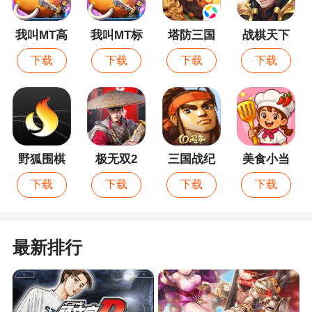
我叫MT高
我叫MT标
塔防三国
战棋天下
清版
准版
志Ⅱ
下载
下载
下载
下载
野狐围棋
极无双2
三国战纪
美食小当
家
下载
下载
下载
下载
最新排行