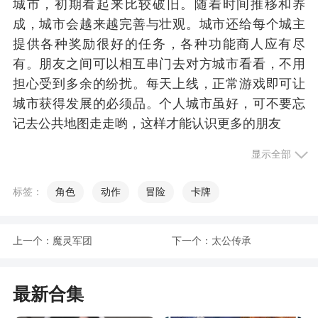
城市，初期看起来比较破旧。随着时间推移和养
成，城市会越来越完善与壮观。城市还给每个城主
提供各种奖励很好的任务，各种功能商人应有尽
有。朋友之间可以相互串门去对方城市看看，不用
担心受到多余的纷扰。每天上线，正常游戏即可让
城市获得发展的必须品。个人城市虽好，可不要忘
记去公共地图走走哟，这样才能认识更多的朋友
显示全部
小编评价
标签：
角色
动作
冒险
卡牌
1、来到这里，体验一个自由而奔放的世界。全
新的游戏模式和特色游戏玩法，让玩家能够体验更
多游戏乐趣！丰富的游戏地图和副本系统，自由玩
上一个：
魔灵军团
下一个：
太公传承
法，全新体验动作手游
2、几乎没有任何的限制，你可以轻松成为这里
最新合集
的上帝，按照你的想法来任意的进行建造或者毁