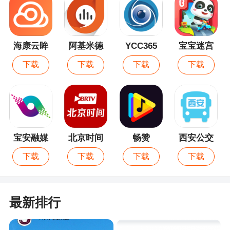
海康云眸
阿基米德
YCC365
宝宝迷宫
Plus
历险记
下载
下载
下载
下载
宝安融媒
北京时间
畅赞
西安公交
出行
下载
下载
下载
下载
最新排行