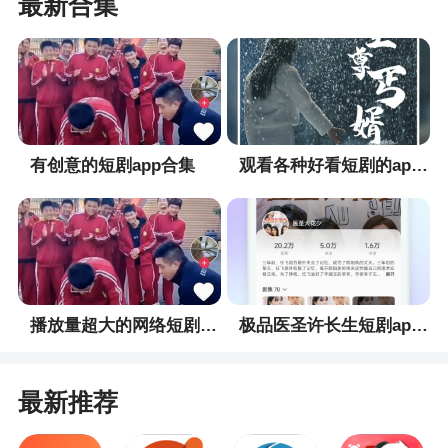
最新合集
2、软件不仅收录了各类好看的短剧，还有专供
用户使用的人性化服务，让你看得舒心，用得放
心，在无聊的时候可以打开短剧视频陪你度过一个
个惬意的看剧休闲时光
3、好看短剧最新版让你每天享受精彩短剧内
有创意的短剧app合集
观看各种好看短剧的app合集
容，各种原创作品首页随心刷，热门好短剧第一时
间为你推送，并且还有用户圈子一起分享短剧内
容，也为用户创建了短剧创作平台，来这里发挥自
己的灵感，创作自己喜欢的短剧！下载好看短剧最
新版就能直接观看啦
播放量超大的网络短剧app合集
极品医圣许长生短剧app合集
最新推荐