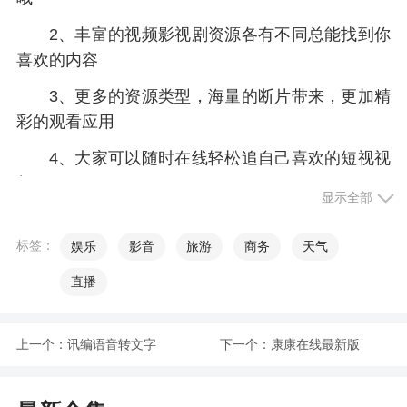
2、丰富的视频影视剧资源各有不同总能找到你
喜欢的内容
3、更多的资源类型，海量的断片带来，更加精
彩的观看应用
4、大家可以随时在线轻松追自己喜欢的短视视
频
显示全部
5、还提供热门评论和点赞功能，方便与其他用
户进行互动
标签：
娱乐
影音
旅游
商务
天气
直播
小编评价
1、可以刷短剧看视频，获得的奖励可以直接去
上一个：
讯编语音转文字
下一个：
康康在线最新版
兑换红包，微信登录即可体验，既可以消遣娱乐，
也可以赚点零花钱