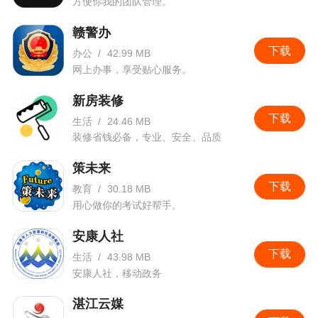
方便你我的团队管理。
赣警办
下载
办公
/
42.99 MB
网上办事，享受贴心服务。
新房装修
下载
生活
/
24.46 MB
装修省钱必备，专业、安全、品质
策未来
下载
教育
/
30.18 MB
用心做你的考试好帮手。
安康人社
下载
生活
/
43.98 MB
安康人社，移动政务
湛江云媒