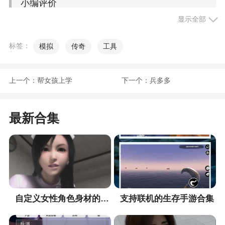
小编评价
显示全部
1、玩家可以邀请好友一起修仙，建立自己的帮
派或门派，进行社交和互动
标签：
模拟
传奇
工具
2、丰富的剧情内容带来了多样化的冒险挑战玩
法，在各个地图关卡之中自由的打怪杀敌，带来一
上一个：
帮女孩上学
下一个：
兵多多
段刺激的冒险旅程，不断去完成各个任务考验，获
得资源道具，快速成长
最新合集
3、体修成长太快，随随便便培养一个就能打门
派。体修机制问题很严重，很容易卡墙
更新日志
1.新增【赛季模式】、【挑战模式】、【极限模
自定义女性角色身材的手游合集
支持联机的生存手游合集
式】。