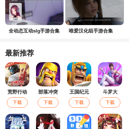
2.新版本【万妖之世】开启。
3.新增【紫府玉牒】玩法。
4.新增【三界榜】玩法。
全动态互动slg手游合集
唯爱汉化组手游合集
关于新版本详细介绍，请查看游戏内公告。
【修复与优化】
最新推荐
1.新增功能：角色列表动态显示角色行为（需要
在【角色列表】选项中设置）
2.修复部分神通使用无效的问题。
3.修复敌人天谴值异常的问题。
荒野行动
部落冲突
王国纪元
斗罗大
陆：猎魂
4.修复练法坛显示层级异常的问题。
下载
下载
下载
下载
世界
5.修复在部分设备上的画符界面异常的问题。