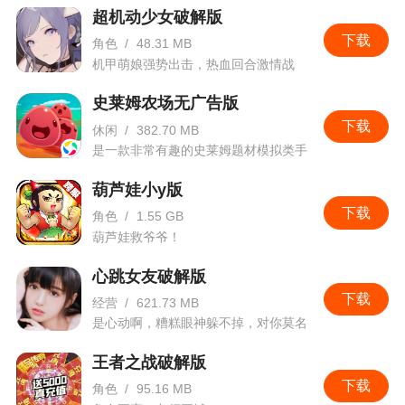
超机动少女破解版
下载
角色
/
48.31 MB
机甲萌娘强势出击，热血回合激情战
斗。
史莱姆农场无广告版
下载
休闲
/
382.70 MB
是一款非常有趣的史莱姆题材模拟类手
游
葫芦娃小y版
下载
角色
/
1.55 GB
葫芦娃救爷爷！
心跳女友破解版
下载
经营
/
621.73 MB
是心动啊，糟糕眼神躲不掉，对你莫名
的心跳。
王者之战破解版
下载
角色
/
95.16 MB