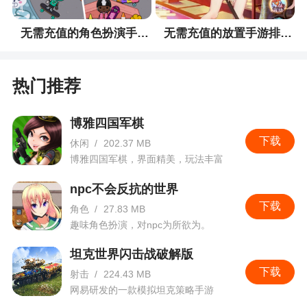
无需充值的角色扮演手游排行榜
无需充值的放置手游排行榜
热门推荐
博雅四国军棋
下载
休闲
/
202.37 MB
博雅四国军棋，界面精美，玩法丰富
npc不会反抗的世界
下载
角色
/
27.83 MB
趣味角色扮演，对npc为所欲为。
坦克世界闪击战破解版
下载
射击
/
224.43 MB
网易研发的一款模拟坦克策略手游