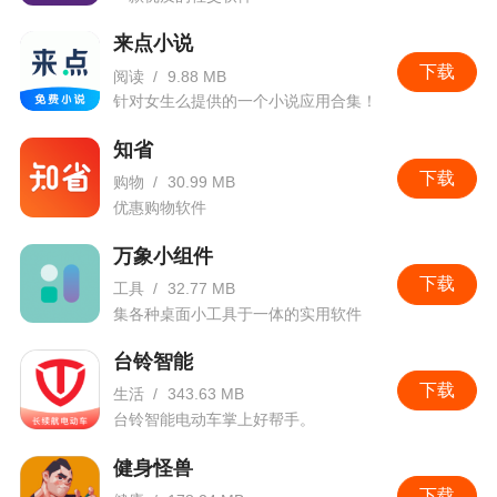
来点小说
下载
阅读
/
9.88 MB
针对女生么提供的一个小说应用合集！
知省
下载
购物
/
30.99 MB
优惠购物软件
万象小组件
下载
工具
/
32.77 MB
集各种桌面小工具于一体的实用软件
台铃智能
下载
生活
/
343.63 MB
台铃智能电动车掌上好帮手。
健身怪兽
下载