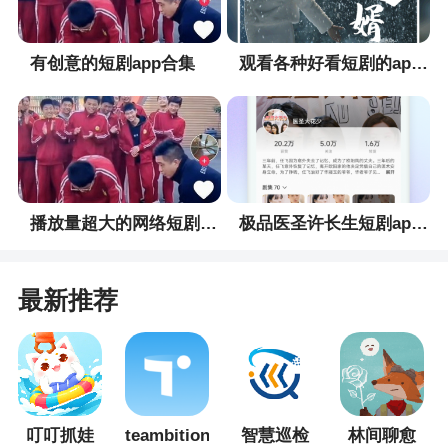
候的样子
有创意的短剧app合集
观看各种好看短剧的app合集
3、宝宝养成记是一款专门为成长日记软件，宝
宝养成记可以记录您的孩子所有的成长记录，您也
可以将宝宝成长记录分享到朋友圈，与他人分享，
希望大家喜欢
4、宝宝养成记是非常好用的手机软件，这款软
件为大家带来了更多的养成记录功能，快速地就能
播放量超大的网络短剧app合集
极品医圣许长生短剧app合集
去进行各种功能的使用的哦！是很多新手爸妈都可
以去选择下载使用的手机工具，如果你有需要的话
最新推荐
就到这里来下载软件进行使用吧！直接就能去进行
功能的使用的哦
叮叮抓娃
teambition
智慧巡检
林间聊愈